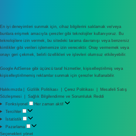
En iyi deneyimleri sunmak için, cihaz bilgilerini saklamak ve/veya
bunlara erişmek amacıyla çerezler gibi teknolojiler kullanıyoruz. Bu
teknolojilere izin vermek, bu sitedeki tarama davranışı veya benzersiz
kimlikler gibi verileri işlememize izin verecektir. Onay vermemek veya
onayı geri çekmek, belirli özellikleri ve işlevleri olumsuz etkileyebilir.
Google AdSense gibi üçüncü taraf hizmetler, kişiselleştirilmiş veya
kişiselleştirilmemiş reklamlar sunmak için çerezler kullanabilir.
Hakkımızda
|
Gizlilik Politikası
|
Çerez Politikası
|
Mesafeli Satış
Sözleşmesi
|
Sağlık Bilgilendirme ve Sorumluluk Reddi
F
Fonksiyonel
Her zaman aktif
o
T
Tercihler
n
e
İ
İstatistik
k
r
s
P
Pazarlama
s
c
t
a
Seçenekleri yönet