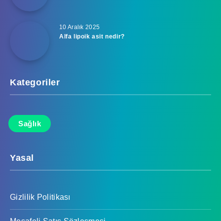
10 Aralık 2025
Alfa lipoik asit nedir?
Kategoriler
Sağlık
Yasal
Gizlilik Politikası