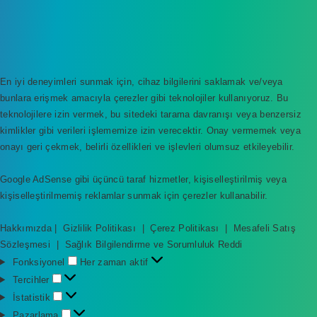
En iyi deneyimleri sunmak için, cihaz bilgilerini saklamak ve/veya
bunlara erişmek amacıyla çerezler gibi teknolojiler kullanıyoruz. Bu
teknolojilere izin vermek, bu sitedeki tarama davranışı veya benzersiz
kimlikler gibi verileri işlememize izin verecektir. Onay vermemek veya
onayı geri çekmek, belirli özellikleri ve işlevleri olumsuz etkileyebilir.
Google AdSense gibi üçüncü taraf hizmetler, kişiselleştirilmiş veya
kişiselleştirilmemiş reklamlar sunmak için çerezler kullanabilir.
Hakkımızda
|
Gizlilik Politikası
|
Çerez Politikası
|
Mesafeli Satış
Sözleşmesi
|
Sağlık Bilgilendirme ve Sorumluluk Reddi
F
Fonksiyonel
Her zaman aktif
o
T
Tercihler
n
e
İ
İstatistik
k
r
s
P
Pazarlama