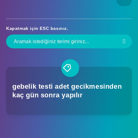
Kapatmak için
ESC
basınız.
gebelik testi adet gecikmesinden
kaç gün sonra yapılır