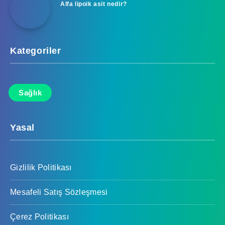
Alfa lipoik asit nedir?
Kategoriler
Sağlık
Yasal
Gizlilik Politikası
Mesafeli Satış Sözleşmesi
Çerez Politikası