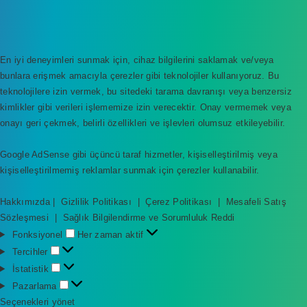
En iyi deneyimleri sunmak için, cihaz bilgilerini saklamak ve/veya
bunlara erişmek amacıyla çerezler gibi teknolojiler kullanıyoruz. Bu
teknolojilere izin vermek, bu sitedeki tarama davranışı veya benzersiz
kimlikler gibi verileri işlememize izin verecektir. Onay vermemek veya
onayı geri çekmek, belirli özellikleri ve işlevleri olumsuz etkileyebilir.
Google AdSense gibi üçüncü taraf hizmetler, kişiselleştirilmiş veya
kişiselleştirilmemiş reklamlar sunmak için çerezler kullanabilir.
Hakkımızda
|
Gizlilik Politikası
|
Çerez Politikası
|
Mesafeli Satış
Sözleşmesi
|
Sağlık Bilgilendirme ve Sorumluluk Reddi
F
Fonksiyonel
Her zaman aktif
o
T
Tercihler
n
e
İ
İstatistik
k
r
s
P
Pazarlama
s
c
t
a
Seçenekleri yönet