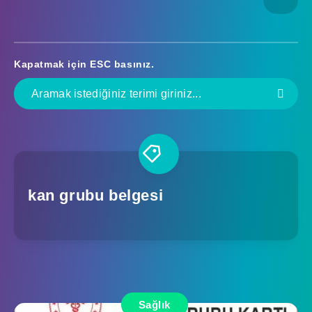
Kapatmak için
ESC
basınız.
kan grubu belgesi
Sağlık