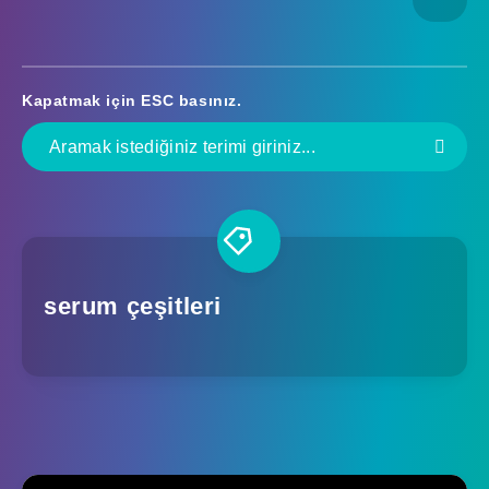
Kapatmak için
ESC
basınız.
serum çeşitleri