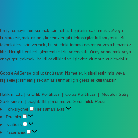
En iyi deneyimleri sunmak için, cihaz bilgilerini saklamak ve/veya
bunlara erişmek amacıyla çerezler gibi teknolojiler kullanıyoruz. Bu
teknolojilere izin vermek, bu sitedeki tarama davranışı veya benzersiz
kimlikler gibi verileri işlememize izin verecektir. Onay vermemek veya
onayı geri çekmek, belirli özellikleri ve işlevleri olumsuz etkileyebilir.
Google AdSense gibi üçüncü taraf hizmetler, kişiselleştirilmiş veya
kişiselleştirilmemiş reklamlar sunmak için çerezler kullanabilir.
Hakkımızda
|
Gizlilik Politikası
|
Çerez Politikası
|
Mesafeli Satış
Sözleşmesi
|
Sağlık Bilgilendirme ve Sorumluluk Reddi
F
Fonksiyonel
Her zaman aktif
o
T
Tercihler
n
e
İ
İstatistik
k
r
s
P
Pazarlama
s
c
t