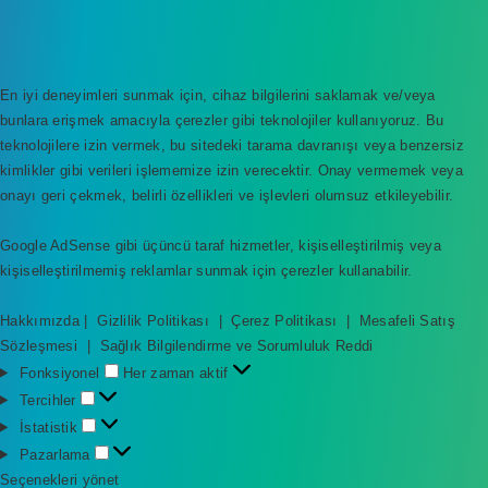
En iyi deneyimleri sunmak için, cihaz bilgilerini saklamak ve/veya
bunlara erişmek amacıyla çerezler gibi teknolojiler kullanıyoruz. Bu
teknolojilere izin vermek, bu sitedeki tarama davranışı veya benzersiz
kimlikler gibi verileri işlememize izin verecektir. Onay vermemek veya
onayı geri çekmek, belirli özellikleri ve işlevleri olumsuz etkileyebilir.
Google AdSense gibi üçüncü taraf hizmetler, kişiselleştirilmiş veya
kişiselleştirilmemiş reklamlar sunmak için çerezler kullanabilir.
Hakkımızda
|
Gizlilik Politikası
|
Çerez Politikası
|
Mesafeli Satış
Sözleşmesi
|
Sağlık Bilgilendirme ve Sorumluluk Reddi
F
Fonksiyonel
Her zaman aktif
o
T
Tercihler
n
e
İ
İstatistik
k
r
s
P
Pazarlama
s
c
t
a
Seçenekleri yönet