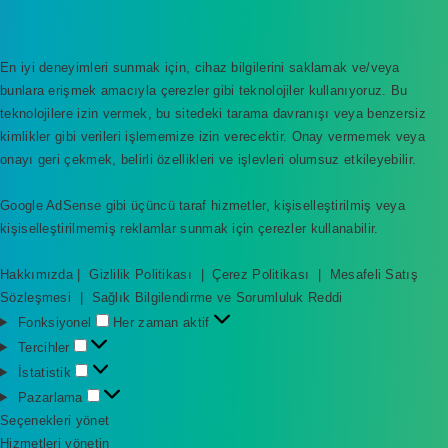
En iyi deneyimleri sunmak için, cihaz bilgilerini saklamak ve/veya
bunlara erişmek amacıyla çerezler gibi teknolojiler kullanıyoruz. Bu
teknolojilere izin vermek, bu sitedeki tarama davranışı veya benzersiz
kimlikler gibi verileri işlememize izin verecektir. Onay vermemek veya
onayı geri çekmek, belirli özellikleri ve işlevleri olumsuz etkileyebilir.
Google AdSense gibi üçüncü taraf hizmetler, kişiselleştirilmiş veya
kişiselleştirilmemiş reklamlar sunmak için çerezler kullanabilir.
Hakkımızda
|
Gizlilik Politikası
|
Çerez Politikası
|
Mesafeli Satış
Sözleşmesi
|
Sağlık Bilgilendirme ve Sorumluluk Reddi
F
Fonksiyonel
Her zaman aktif
o
T
Tercihler
n
e
İ
İstatistik
k
r
s
P
Pazarlama
s
c
t
a
Seçenekleri yönet
i
i
a
z
Hizmetleri yönetin