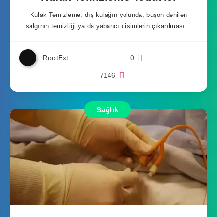
Kulak Temizleme, dış kulağın yolunda, buşon denilen
salgının temizliği ya da yabancı cisimlerin çıkarılması…
RootExt
0
7146
Sağlık