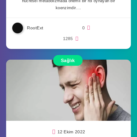
hücresel metabolizmada önemli bir rol oynayan bir
koenzimdir….
RootExt
0
1285
Sağlık
12 Ekim 2022