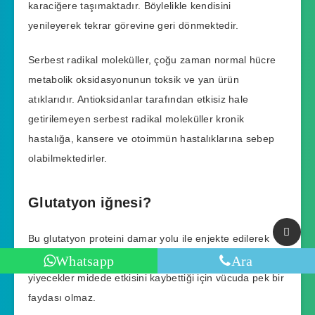
karaciğere taşımaktadır. Böylelikle kendisini
yenileyerek tekrar görevine geri dönmektedir.
Serbest radikal moleküller, çoğu zaman normal hücre
metabolik oksidasyonunun toksik ve yan ürün
atıklarıdır. Antioksidanlar tarafından etkisiz hale
getirilemeyen serbest radikal moleküller kronik
hastalığa, kansere ve otoimmün hastalıklarına sebep
olabilmektedirler.
Glutatyon iğnesi?
Bu glutatyon proteini damar yolu ile enjekte edilerek
verilmektedir. Çünkü ağız yoluyla alınan ilaçlar veya
Whatsapp
Ara
yiyecekler midede etkisini kaybettiği için vücuda pek bir
faydası olmaz.