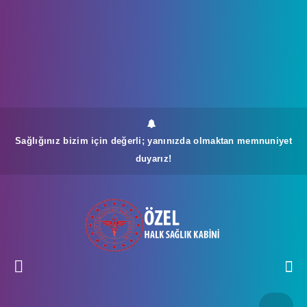
Sağlığınız bizim için değerli; yanınızda olmaktan memnuniyet
duyarız!