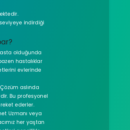
ktedir.
eviyeye indirdiği
par?
n hasta olduğunda
bazen hastalıklar
lerini evlerinde
” Çözüm aslında
rdir. Bu profesyonel
reket ederler.
izmet Uzmanı veya
acımız her yaştan