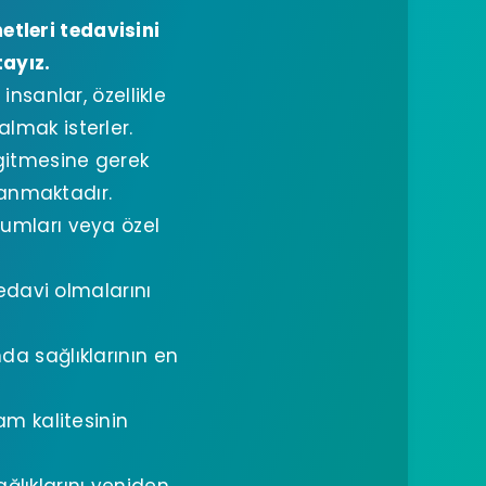
metleri tedavisini
tayız.
nsanlar, özellikle
almak isterler.
gitmesine gerek
lanmaktadır.
rumları veya özel
edavi olmalarını
nda sağlıklarının en
m kalitesinin