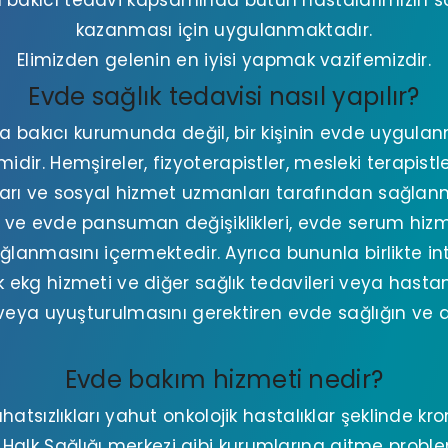
bakıcı tedavi kapsamında bütün hastalarımızın sa
kazanması için uygulanmaktadır.
Elimizden gelenin en iyisi yapmak vazifemizdir.
Evde sağlık tedavisi nasıl yapılır?
a bakıcı kurumunda değil, bir kişinin evde uygulan
lemidir. Hemşireler, fizyoterapistler, mesleki terapist
arı ve sosyal hizmet uzmanları tarafından sağlan
 ve evde pansuman değişiklikleri, evde serum hizm
ağlanmasını içermektedir. Ayrıca bununla birlikte i
 ekg hizmeti ve diğer sağlık tedavileri veya hasta
i veya uyuşturulmasını gerektiren evde sağlığın ve d
Evde bakım hizmeti nedir?
rahatsızlıkları yahut onkolojik hastalıklar şeklinde kro
Halk Sağlığı merkezi gibi kurumlarına gitme proble