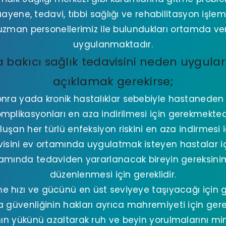
yene, tedavi, tıbbi sağlığı ve rehabilitasyon işlem
zman personellerimiz ile bulundukları ortamda ver
uygulanmaktadır.
 bakıcı sağlık tedavisini neden uygularız
açıklamak gerekirse;
nra yada kronik hastalıklar sebebiyle hastaneden
mplikasyonları en aza indirilmesi için gerekmekted
şan her türlü enfeksiyon riskini en aza indirmesi iç
sini ev ortamında uygulatmak isteyen hastalar içi
samında tedaviden yararlanacak bireyin gereksinim
düzenlenmesi için gereklidir.
rme hızı ve gücünü en üst seviyeye taşıyacağı için ge
 güvenliğinin hakları ayrıca mahremiyeti için gerek
nın yükünü azaltarak ruh ve beyin yorulmalarını 