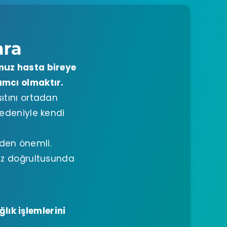
ara
muz hasta bireye
ımcı olmaktır.
ıtını ortadan
nedeniyle kendi
den önemli.
nız doğrultusunda
ık işlemlerini