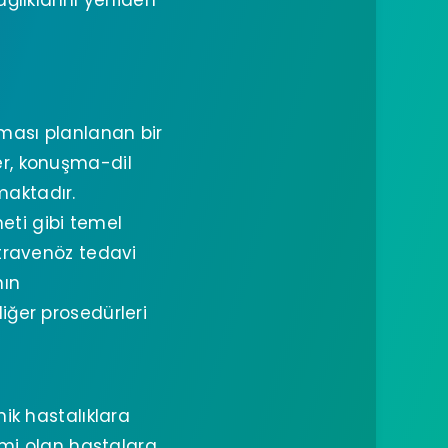
ğlıklarını yeniden
ması planlanan bir
ler, konuşma-dil
maktadır.
eti gibi temel
ntravenöz tedavi
nın
iğer prosedürleri
nik hastalıklara
mi olan hastalara,