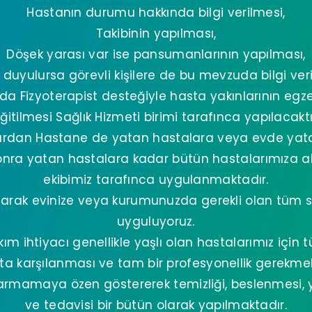
Hastanın durumu hakkında bilgi verilmesi,
Takibinin yapılması,
Döşek yarası var ise pansumanlarının yapılması,
 duyulursa görevli kişilere de bu mevzuda bilgi veri
a Fizyoterapist desteğiyle hasta yakınlarının eg
ğitilmesi Sağlık Hizmeti birimi tarafınca yapılacaktı
ardan Hastane de yatan hastalara veya evde yat
onra yatan hastalara kadar bütün hastalarımıza 
ekibimiz tarafınca uygulanmaktadır.
arak evinize veya kurumunuzda gerekli olan tüm sa
uyguluyoruz.
kım ihtiyacı genellikle yaşlı olan hastalarımız için 
ta karşılanması ve tam bir profesyonellik gerekmek
rmamaya özen göstererek temizliği, beslenmesi, y
ve tedavisi bir bütün olarak yapılmaktadır.