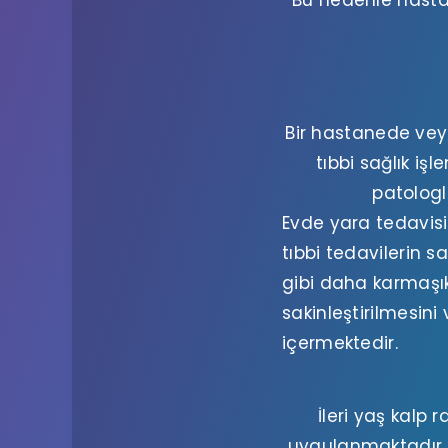
Bu nedenle hasta 
Bir hastanede vey
tıbbi sağlık iş
patologl
Evde yara tedavisi
tıbbi tedavilerin s
gibi daha karmaşık
sakinleştirilmesin
içermektedir.
İleri yaş kalp 
uygulanmaktadır. 