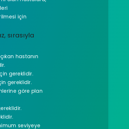
leri
ilmesi için
, sırasıyla
 çıkan hastanın
ir.
in gereklidir.
n gereklidir.
lerine göre plan
reklidir.
lidir.
minimum seviyeye