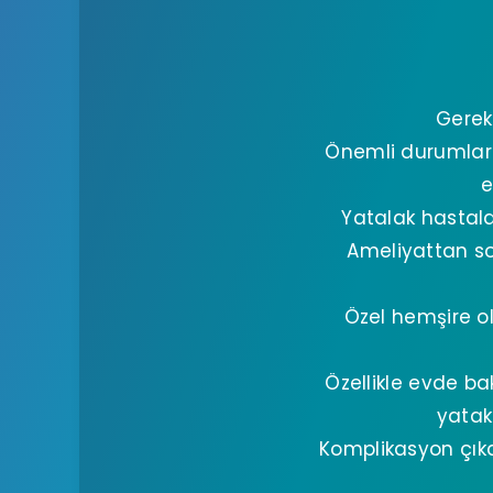
Gerek
Önemli durumlard
e
Yatalak hastal
Ameliyattan s
Özel hemşire ol
Özellikle evde ba
yatak
Komplikasyon çıka