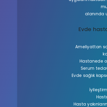
mua
alanında u
Evde hasta
Ameliyattan so
ko
Hastanede olu
Serum tedavi
Evde sağlık kap
İyileşti
Hasta
Hasta yakınları