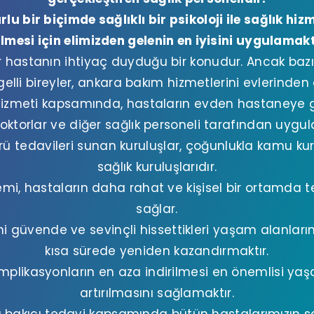
u bir biçimde sağlıklı bir psikoloji ile sağlık hiz
lmesi için elimizden gelenin en iyisini uygulamak
r hastanın ihtiyaç duyduğu bir konudur. Ancak bazı i
elli bireyler, ankara bakım hizmetlerini evlerinden 
izmeti kapsamında, hastaların evden hastaneye 
ktorlar ve diğer sağlık personeli tarafından uygu
ü tedavileri sunan kuruluşlar, çoğunlukla kamu ku
sağlık kuruluşlarıdır.
lemi, hastaların daha rahat ve kişisel bir ortamda t
sağlar.
ini güvende ve sevinçli hissettikleri yaşam alanları
kısa sürede yeniden kazandırmaktır.
plikasyonların en aza indirilmesi en önemlisi yaşa
artırılmasını sağlamaktır.