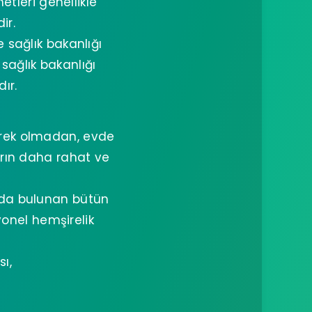
tleri genellikle
ir.
e sağlık bakanlığı
 sağlık bakanlığı
ır.
erek olmadan, evde
arın daha rahat ve
ıda bulunan bütün
yonel hemşirelik
ı,