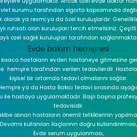
ireylere uygulamaktır. Ancak özel evde doktor hizme
vlet kurumu tarafından sigorta kapsamında değild
ik olarak ya resmi ya da özel kuruluşlardır. Genellikl
ı ruhsatı olan kuruluşları tercih etmelisiniz. Çeşitli
aylı özel sağlık kuruluşları tarafından sağlanmaktad
Evde bakım hemşiresi
i, kısaca hastaların evden hastaneye gitmesine g
de hemşire tarafından verilen tedavilerdir. Hastal
kişisel bir ortamda tedavi olmalarını sağlar.
emşire ya da Hasta Bakıcı tedavi sırasında aşağ
ı ile hastaya uygulamaktadır. Başlı başına profes
tedavisidir.
akibe alınan hastaların önemli tetkiklerinin yapılmas
Devamlı kullanılan ilaçlarının doğru kullandırılması,
Evde serum uygulanması,