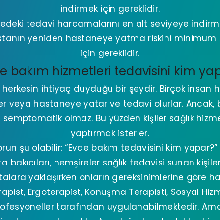
indirmek için gereklidir.
edeki tedavi harcamalarını en alt seviyeye indirme
tanın yeniden hastaneye yatma riskini minimum s
için gereklidir.
e bakım hizmetleri tedavisini kim ya
i herkesin ihtiyaç duyduğu bir şeydir. Birçok insa
er veya hastaneye yatar ve tedavi olurlar. Ancak, 
 semptomatik olmaz. Bu yüzden kişiler sağlık hizmet
yaptırmak isterler.
run şu olabilir: “Evde bakım tedavisini kim yapar?
a bakıcıları, hemşireler sağlık tedavisi sunan kişile
stalara yaklaşırken onların gereksinimlerine göre ha
rapist, Ergoterapist, Konuşma Terapisti, Sosyal H
rofesyoneller tarafından uygulanabilmektedir. Am