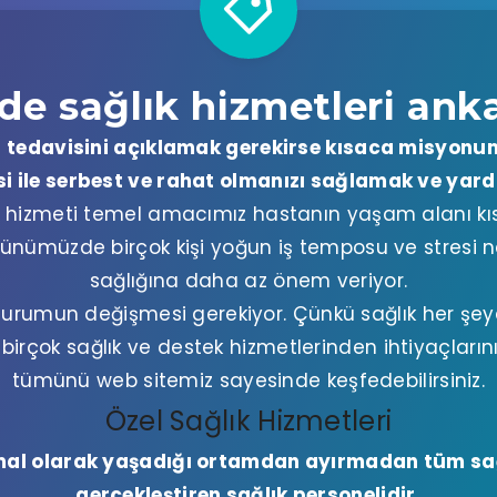
de sağlık hizmetleri ank
ri tedavisini açıklamak gerekirse kısaca misyonu
i ile serbest ve rahat olmanızı sağlamak ve yard
i hizmeti temel amacımız hastanın yaşam alanı kıs
Günümüzde birçok kişi yoğun iş temposu ve stresi 
sağlığına daha az önem veriyor.
durumun değişmesi gerekiyor. Çünkü sağlık her şey
birçok sağlık ve destek hizmetlerinden ihtiyaçları
tümünü web sitemiz sayesinde keşfedebilirsiniz.
Özel Sağlık Hizmetleri
al olarak yaşadığı ortamdan ayırmadan tüm sağl
gerçekleştiren sağlık personelidir.