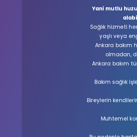
Yani mutlu huzurl
alabi
Sağlık hizmeti he
yaşlı veya eng
Ankara bakım h
olmadan, do
Ankara bakım tür
Bakım sağlık iş
Bireylerin kendiler
Muhtemel kom