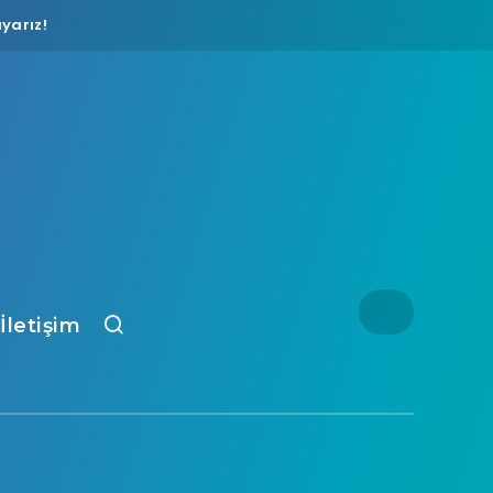
yarız!
İletişim