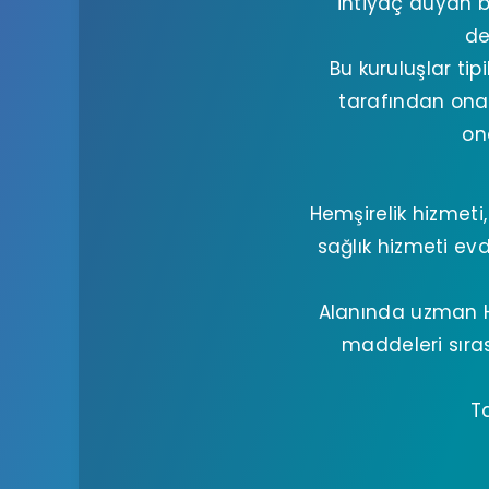
ihtiyaç duyan b
de
Bu kuruluşlar tip
tarafından onayl
on
Hemşirelik hizmet
sağlık hizmeti ev
Alanında uzman H
maddeleri sıras
T