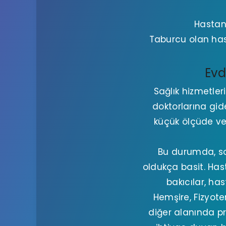
Hastan
Taburcu olan has
Evd
Sağlık hizmetler
doktorlarına gid
küçük ölçüde ve
Bu durumda, so
oldukça basit. Hast
bakıcılar, ha
Hemşire, Fizyote
diğer alanında p