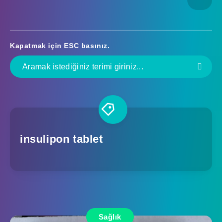
Kapatmak için
ESC
basınız.
insulipon tablet
Sağlık