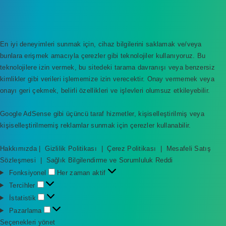
En iyi deneyimleri sunmak için, cihaz bilgilerini saklamak ve/veya
bunlara erişmek amacıyla çerezler gibi teknolojiler kullanıyoruz. Bu
teknolojilere izin vermek, bu sitedeki tarama davranışı veya benzersiz
kimlikler gibi verileri işlememize izin verecektir. Onay vermemek veya
onayı geri çekmek, belirli özellikleri ve işlevleri olumsuz etkileyebilir.
Google AdSense gibi üçüncü taraf hizmetler, kişiselleştirilmiş veya
kişiselleştirilmemiş reklamlar sunmak için çerezler kullanabilir.
Hakkımızda
|
Gizlilik Politikası
|
Çerez Politikası
|
Mesafeli Satış
Sözleşmesi
|
Sağlık Bilgilendirme ve Sorumluluk Reddi
F
Fonksiyonel
Her zaman aktif
o
T
Tercihler
n
e
İ
İstatistik
k
r
s
P
Pazarlama
s
c
t
a
Seçenekleri yönet