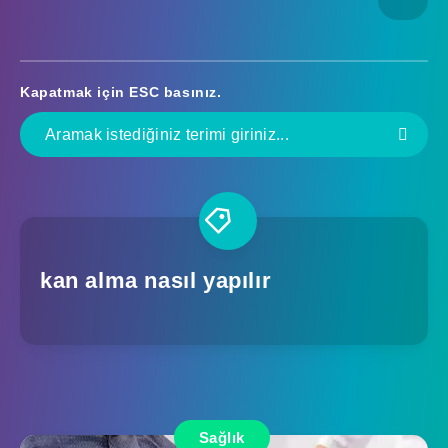
Kapatmak için
ESC
basınız.
kan alma nasıl yapılır
Sağlık