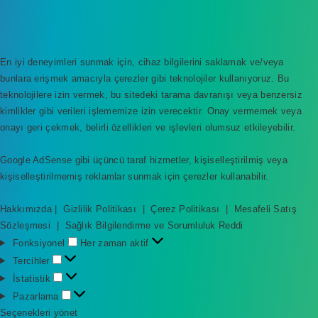
En iyi deneyimleri sunmak için, cihaz bilgilerini saklamak ve/veya
bunlara erişmek amacıyla çerezler gibi teknolojiler kullanıyoruz. Bu
teknolojilere izin vermek, bu sitedeki tarama davranışı veya benzersiz
kimlikler gibi verileri işlememize izin verecektir. Onay vermemek veya
onayı geri çekmek, belirli özellikleri ve işlevleri olumsuz etkileyebilir.
Google AdSense gibi üçüncü taraf hizmetler, kişiselleştirilmiş veya
kişiselleştirilmemiş reklamlar sunmak için çerezler kullanabilir.
Hakkımızda
|
Gizlilik Politikası
|
Çerez Politikası
|
Mesafeli Satış
Sözleşmesi
|
Sağlık Bilgilendirme ve Sorumluluk Reddi
F
Fonksiyonel
Her zaman aktif
o
T
Tercihler
n
e
İ
İstatistik
k
r
s
P
Pazarlama
s
c
t
a
Seçenekleri yönet