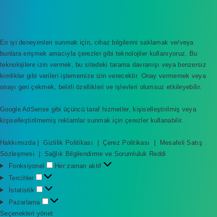
En iyi deneyimleri sunmak için, cihaz bilgilerini saklamak ve/veya
bunlara erişmek amacıyla çerezler gibi teknolojiler kullanıyoruz. Bu
teknolojilere izin vermek, bu sitedeki tarama davranışı veya benzersiz
kimlikler gibi verileri işlememize izin verecektir. Onay vermemek veya
onayı geri çekmek, belirli özellikleri ve işlevleri olumsuz etkileyebilir.
Google AdSense gibi üçüncü taraf hizmetler, kişiselleştirilmiş veya
kişiselleştirilmemiş reklamlar sunmak için çerezler kullanabilir.
Hakkımızda
|
Gizlilik Politikası
|
Çerez Politikası
|
Mesafeli Satış
Sözleşmesi
|
Sağlık Bilgilendirme ve Sorumluluk Reddi
F
Fonksiyonel
Her zaman aktif
o
T
Tercihler
n
e
İ
İstatistik
k
r
s
P
Pazarlama
s
c
t
a
Seçenekleri yönet