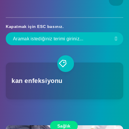
Kapatmak için
ESC
basınız.
kan enfeksiyonu
Sağlık