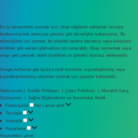
En iyi deneyimleri sunmak için, cihaz bilgilerini saklamak ve/veya
bunlara erişmek amacıyla çerezler gibi teknolojiler kullanıyoruz. Bu
teknolojilere izin vermek, bu sitedeki tarama davranışı veya benzersiz
kimlikler gibi verileri işlememize izin verecektir. Onay vermemek veya
onayı geri çekmek, belirli özellikleri ve işlevleri olumsuz etkileyebilir.
Google AdSense gibi üçüncü taraf hizmetler, kişiselleştirilmiş veya
kişiselleştirilmemiş reklamlar sunmak için çerezler kullanabilir.
Hakkımızda
|
Gizlilik Politikası
|
Çerez Politikası
|
Mesafeli Satış
Sözleşmesi
|
Sağlık Bilgilendirme ve Sorumluluk Reddi
F
Fonksiyonel
Her zaman aktif
o
T
Tercihler
n
e
İ
İstatistik
k
r
s
P
Pazarlama
s
c
t
a
Seçenekleri yönet