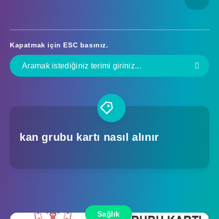
Kapatmak için
ESC
basınız.
kan grubu kartı nasıl alınır
Sağlık