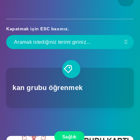
Kapatmak için
ESC
basınız.
kan grubu öğrenmek
Sağlık