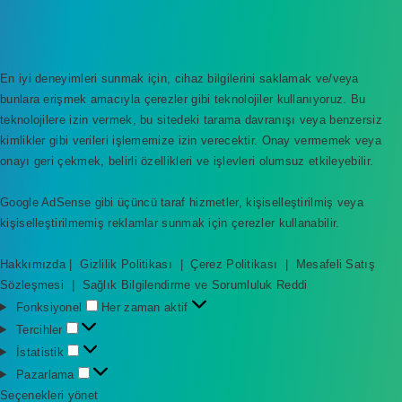
En iyi deneyimleri sunmak için, cihaz bilgilerini saklamak ve/veya
bunlara erişmek amacıyla çerezler gibi teknolojiler kullanıyoruz. Bu
teknolojilere izin vermek, bu sitedeki tarama davranışı veya benzersiz
kimlikler gibi verileri işlememize izin verecektir. Onay vermemek veya
onayı geri çekmek, belirli özellikleri ve işlevleri olumsuz etkileyebilir.
Google AdSense gibi üçüncü taraf hizmetler, kişiselleştirilmiş veya
kişiselleştirilmemiş reklamlar sunmak için çerezler kullanabilir.
Hakkımızda
|
Gizlilik Politikası
|
Çerez Politikası
|
Mesafeli Satış
Sözleşmesi
|
Sağlık Bilgilendirme ve Sorumluluk Reddi
F
Fonksiyonel
Her zaman aktif
o
T
Tercihler
n
e
İ
İstatistik
k
r
s
P
Pazarlama
s
c
t
a
Seçenekleri yönet