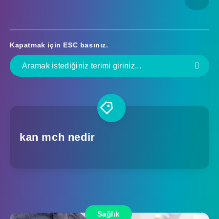
Kapatmak için
ESC
basınız.
kan mch nedir
Sağlık