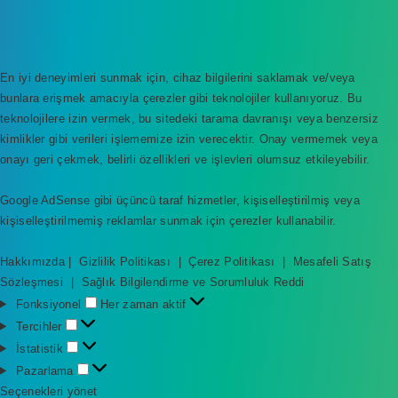
En iyi deneyimleri sunmak için, cihaz bilgilerini saklamak ve/veya
bunlara erişmek amacıyla çerezler gibi teknolojiler kullanıyoruz. Bu
teknolojilere izin vermek, bu sitedeki tarama davranışı veya benzersiz
kimlikler gibi verileri işlememize izin verecektir. Onay vermemek veya
onayı geri çekmek, belirli özellikleri ve işlevleri olumsuz etkileyebilir.
Google AdSense gibi üçüncü taraf hizmetler, kişiselleştirilmiş veya
kişiselleştirilmemiş reklamlar sunmak için çerezler kullanabilir.
Hakkımızda
|
Gizlilik Politikası
|
Çerez Politikası
|
Mesafeli Satış
Sözleşmesi
|
Sağlık Bilgilendirme ve Sorumluluk Reddi
F
Fonksiyonel
Her zaman aktif
o
T
Tercihler
n
e
İ
İstatistik
k
r
s
P
Pazarlama
s
c
t
a
Seçenekleri yönet