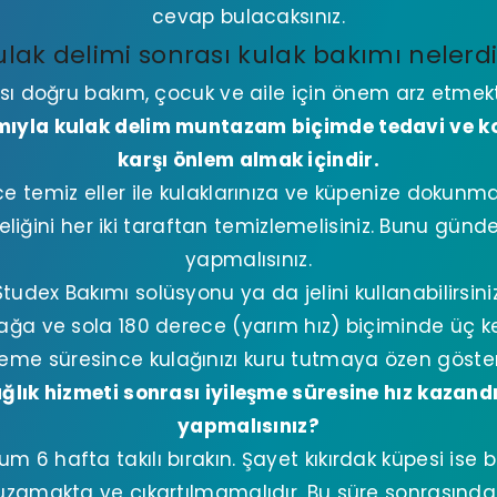
cevap bulacaksınız.
ulak delimi sonrası kulak bakımı nelerdi
sı doğru bakım, çocuk ve aile için önem arz etmek
ımıyla kulak delim muntazam biçimde tedavi ve 
karşı önlem almak içindir.
 temiz eller ile kulaklarınıza ve küpenize dokunmal
liğini her iki taraftan temizlemelisiniz. Bunu gün
yapmalısınız.
Studex Bakımı solüsyonu ya da jelini kullanabilirsiniz
ağa ve sola 180 derece (yarım hız) biçiminde üç ke
eme süresince kulağınızı kuru tutmaya özen göster
ğlık hizmeti sonrası iyileşme süresine hız kazandı
yapmalısınız?
m 6 hafta takılı bırakın. Şayet kıkırdak küpesi ise 
zamakta ve çıkartılmamalıdır. Bu süre sonrasında is