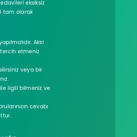
edavileri eksiksiz
ni tam olarak
apılmalıdır. Aksi
 tercih etmeniz
lirsiniz veya bir
nız.
e ilgili bilmeniz ve
orularınızın cevabı
ttur.