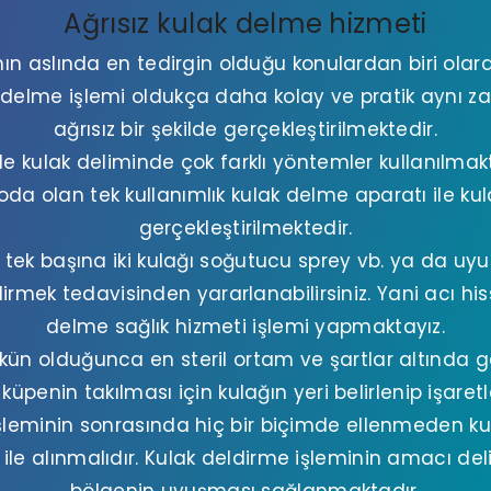
Ağrısız kulak delme hizmeti
n aslında en tedirgin olduğu konulardan biri olar
elme işlemi oldukça daha kolay ve pratik aynı 
ağrısız bir şekilde gerçekleştirilmektedir.
 kulak deliminde çok farklı yöntemler kullanılmakta
oda olan tek kullanımlık kulak delme aparatı ile kul
gerçekleştirilmektedir.
 tek başına iki kulağı soğutucu sprey vb. ya da u
dirmek tedavisinden yararlanabilirsiniz. Yani acı h
delme sağlık hizmeti işlemi yapmaktayız.
ün olduğunca en steril ortam ve şartlar altında ger
küpenin takılması için kulağın yeri belirlenip işaret
şleminin sonrasında hiç bir biçimde ellenmeden k
ile alınmalıdır. Kulak deldirme işleminin amacı de