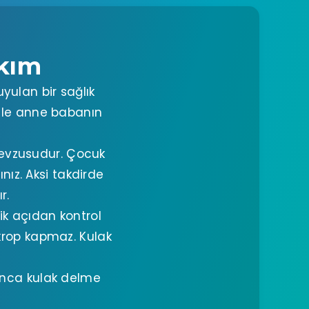
akım
yulan bir sağlık
bile anne babanın
mevzusudur. Çocuk
nız. Aksi takdirde
r.
k açıdan kontrol
ikrop kapmaz. Kulak
ınca kulak delme