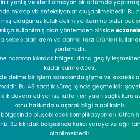
inir yanlış ve steril olmayan bir ortamda yaptırmı
inde mikrop vb enfeksiyonlar oluşabilmektedir. Bu 
mış olduğunuz kulak delim yöntemine bizler pek sa
ıkça kullanılmış olan yöntemden biriside
eczanele
ına sebep olan krem ve damla tarzı ürünleri kullan
yöntemidir,
e nazaran kıkırdak bölgesi daha geç iyileşmektedi
kadar sürmektedir.
nde delme bir işlem sonrasında şişme ve kızarıklık o
maldir. Bu 48 saatlik süreç içinde geçmelidir. Şaye
rıklık devam ediyor ise lütfen en yakın sağlık kuru
konu hakkında ulaşarak bilgi alabilirsiniz.
k bölgesinde oluşabilecek komplikasyonları lütfen
iz. Bu kıkırdak bölgesinde kalıcı yaraya ve ağır t
olabilmektedir.