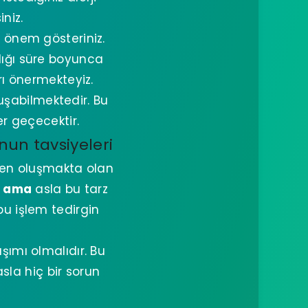
niz.
a önem gösteriniz.
ığı süre boyunca
arı önermekteyiz.
uşabilmektedir. Bu
er geçecektir.
nun tavsiyeleri
en oluşmakta olan
a ama
asla bu tarz
u işlem tedirgin
şımı olmalıdır. Bu
sla hiç bir sorun