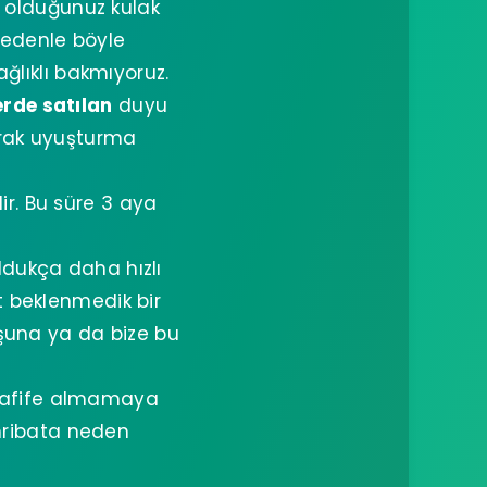
ş olduğunuz kulak
nedenle böyle
ğlıklı bakmıyoruz.
rde satılan
duyu
arak uyuşturma
r. Bu süre 3 aya
ldukça daha hızlı
t beklenmedik bir
luşuna ya da bize bu
 hafife almamaya
ahribata neden