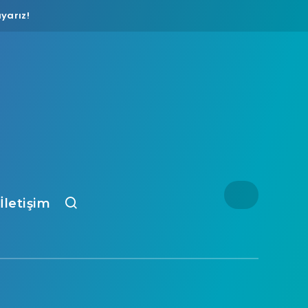
yarız!
İletişim