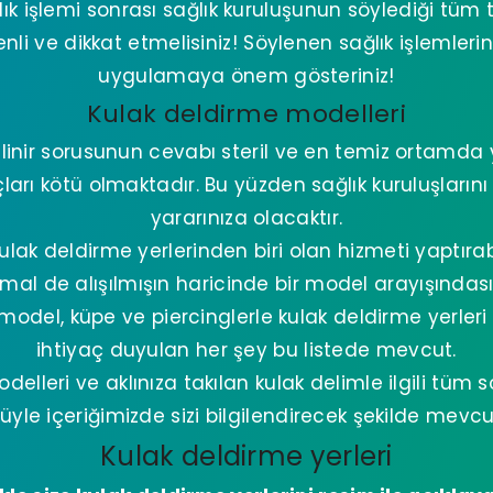
lık işlemi sonrası sağlık kuruluşunun söylediği tüm t
enli ve dikkat etmelisiniz! Söylenen sağlık işlemleri
uygulamaya önem gösteriniz!
Kulak deldirme modelleri
inir sorusunun cevabı steril ve en temiz ortamda y
ları kötü olmaktadır. Bu yüzden sağlık kuruluşlarını
yararınıza olacaktır.
lak deldirme yerlerinden biri olan hizmeti yaptırabi
imal de alışılmışın haricinde bir model arayışındası
del, küpe ve piercinglerle kulak deldirme yerleri il
ihtiyaç duyulan her şey bu listede mevcut.
elleri ve aklınıza takılan kulak delimle ilgili tüm s
yle içeriğimizde sizi bilgilendirecek şekilde mevcu
Kulak deldirme yerleri