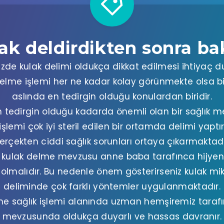
ak deldirdikten sonra b
de kulak delimi oldukça dikkat edilmesi ihtiyaç du
 delme işlemi her ne kadar kolay görünmekte olsa 
aslında en tedirgin olduğu konulardan biridir.
n tedirgin olduğu kadarda önemli olan bir sağlık 
şlemi çok iyi steril edilen bir ortamda delimi yaptırı
erçekten ciddi sağlık sorunları ortaya çıkarmaktadı
n kulak delme mevzusu anne baba tarafınca hijyeni
 olmalıdır. Bu nedenle önem gösterirseniz kulak m
deliminde çok farklı yöntemler uygulanmaktadır.
lme sağlık işlemi alanında uzman hemşiremiz taraf
mevzusunda oldukça duyarlı ve hassas davranır.