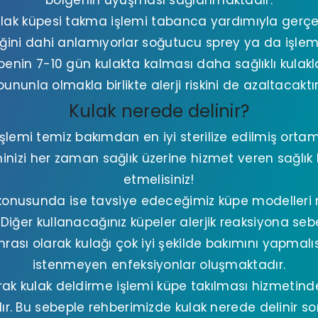
bölgenin uyuşması sağlanmaktadır.
ulak küpesi takma işlemi tabanca yardımıyla gerçek
iğini dahi anlamıyorlar soğutucu sprey ya da işl
üpenin 7-10 gün kulakta kalması daha sağlıklı kulakla
bununla olmakla birlikte alerji riskini de azaltacaktır
Kulak nerede delinir?
şlemi temiz bakımdan en iyi sterilize edilmiş ortam
inizi her zaman sağlık üzerine hizmet veren sağlık 
etmelisiniz!
onusunda ise tavsiye edeceğimiz küpe modelleri 
r. Diğer kullanacağınız küpeler alerjik reaksiyona se
rası olarak kulağı çok iyi şekilde bakımını yapmalısı
istenmeyen enfeksiyonlar oluşmaktadır.
ak kulak deldirme işlemi küpe takılması hizmetinde
 Bu sebeple rehberimizde kulak nerede delinir so