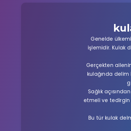
kul
Genelde ülkemiz
işlemidir. Kulak
Gerçekten aileni
kulağında delim i
g
Sağlık açısında
etmeli ve tedirgin
Bu tür kulak de