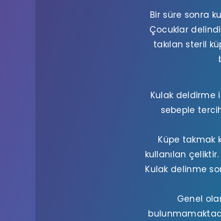
Bir süre sonra k
Çocuklar delind
takılan steril k
Kulak deldirme i
sebeple tercih
Küpe takmak k
kullanılan çelikti
Kulak delinme son
Genel olar
bulunmamaktadır.