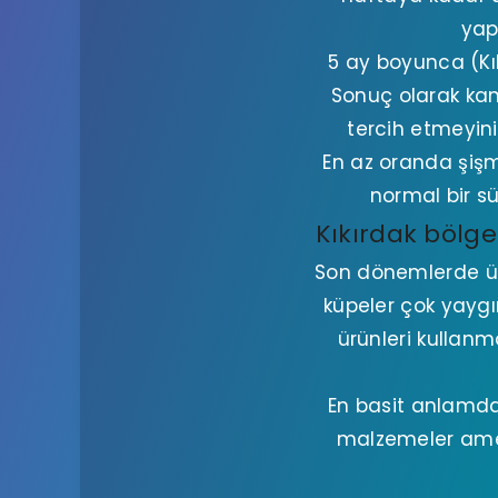
yap
5 ay boyunca (Kık
Sonuç olarak ka
tercih etmeyiniz
En az oranda şişm
normal bir sü
Kıkırdak bölge
Son dönemlerde ü
küpeler çok yaygın
ürünleri kullan
En basit anlamda 
malzemeler amel