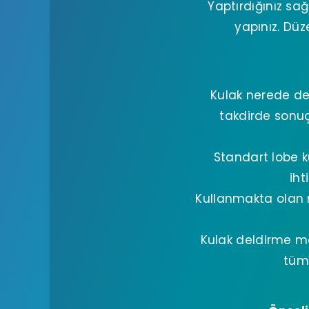
Yaptırdığınız sağ
yapınız. Düz
Kulak nerede del
takdirde sonuç
Standart lobe ku
iht
Kullanmakta olan mo
Kulak deldirme mod
tümü