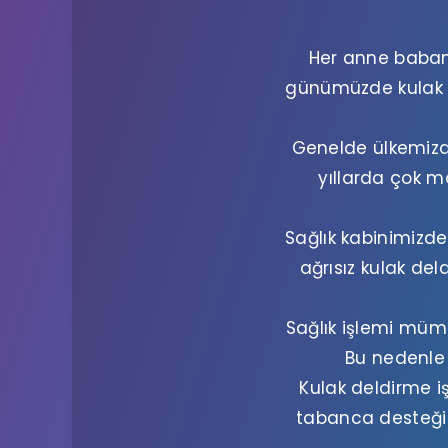
Her anne babanı
günümüzde kulak d
Genelde ülkemizde
yıllarda çok m
Sağlık kabinimizde
ağrısız kulak del
Sağlık işlemi mümk
Bu nedenle 
Kulak deldirme i
tabanca desteği 