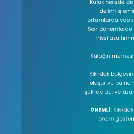
Kulak nerede del
delimi işlem
ortamlarda yaptır
Son dönemlerde s
hissi azaltım
Kulağın memesin
Kıkırdak bölgesi
oluşur ve bu nor
şekilde acı ve kıza
ÖNEMLİ:
Kıkırda
önem gösterin