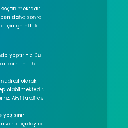
leştirilmektedir.
emden daha sonra
r için gereklidir
.
da yaptırınız. Bu
kabinini tercih
medikal olarak
bep olabilmektedir.
nız. Aksi takdirde
 yaş sınırı
rusuna açıklayıcı