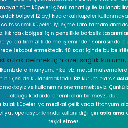
mayan tüm küpeleri gönül rahatlığı ile kullanabilirsi
ırdak bölgesi 12 ay) kısa arkalı küpeler kullanmay
nca tasarımlı küpeleri iyileşme tam tamamlanmad
. Kıkırdak bölgesi için genellikle barbells tasarıml
e ya da kırmızılık delme işleminden sonrasında ol
rece tekabül etmektedir. 48 saat içinde bu belirtil
si kulak delmek için özel sağlık kurumu
lkemizde alimünyum, nikel vb. metal malzemelerd
 bir şekilde kullanılmaktadır. Biz kurum olarak
asl
mamaktayız ve kullanımını önermemekteyiz. Çünkü b
olduğu kadarda önemli olan bir mevzudur.
kulak küpeleri ya medikal çelik yada titanyum ala
iyat operasyonlarında kullanıldığı için
asla ama
a
teşkil etmez.