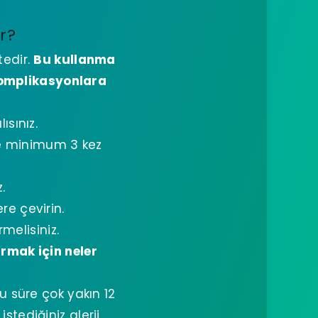
r?
tedir.
Bu kullanma
komplikasyonlara
ısınız.
de minimum 3 kez
.
re çevirin.
melisiniz.
rmak için neler
bu süre çok yakın 12
tediğiniz alerji