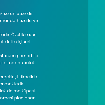
ak sorun etse de
zamanda huzurlu ve
dır. Özellikle son
ak delim işlemi
yuşturucu pomad ile
issi olmadan kulak
çekleştirilmelidir.
lenmektedir.
ulak delme küpesi
linmesi planlanan