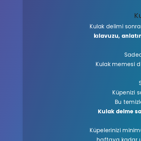
K
Kulak delimi sonra
kılavuzu, anlat
Sadece
Kulak memesi de
Küpenizi s
Bu temizl
Kulak delme sa
Küpelerinizi minimu
haftaya kadar u