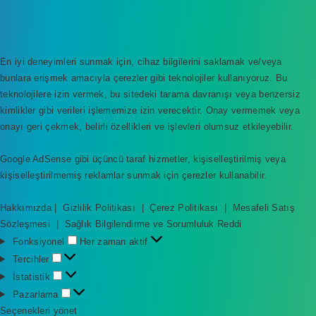
En iyi deneyimleri sunmak için, cihaz bilgilerini saklamak ve/veya
bunlara erişmek amacıyla çerezler gibi teknolojiler kullanıyoruz. Bu
teknolojilere izin vermek, bu sitedeki tarama davranışı veya benzersiz
kimlikler gibi verileri işlememize izin verecektir. Onay vermemek veya
onayı geri çekmek, belirli özellikleri ve işlevleri olumsuz etkileyebilir.
Google AdSense gibi üçüncü taraf hizmetler, kişiselleştirilmiş veya
kişiselleştirilmemiş reklamlar sunmak için çerezler kullanabilir.
Hakkımızda
|
Gizlilik Politikası
|
Çerez Politikası
|
Mesafeli Satış
Sözleşmesi
|
Sağlık Bilgilendirme ve Sorumluluk Reddi
F
Fonksiyonel
Her zaman aktif
o
T
Tercihler
n
e
İ
İstatistik
k
r
s
P
Pazarlama
s
c
t
a
Seçenekleri yönet