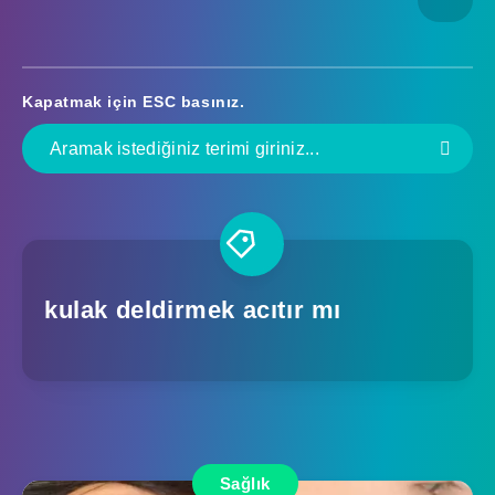
Kapatmak için
ESC
basınız.
kulak deldirmek acıtır mı
Sağlık