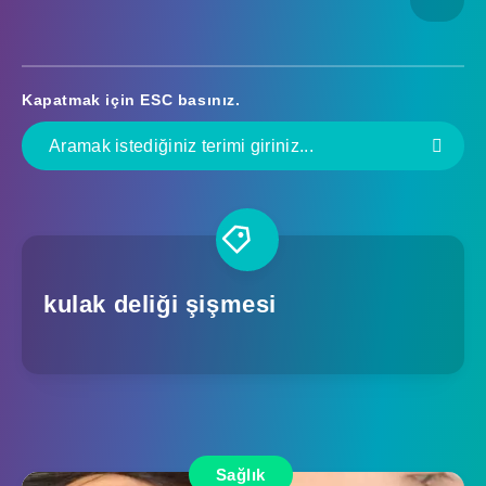
Kapatmak için
ESC
basınız.
kulak deliği şişmesi
Sağlık