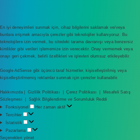
En iyi deneyimleri sunmak için, cihaz bilgilerini saklamak ve/veya
bunlara erişmek amacıyla çerezler gibi teknolojiler kullanıyoruz. Bu
teknolojilere izin vermek, bu sitedeki tarama davranışı veya benzersiz
kimlikler gibi verileri işlememize izin verecektir. Onay vermemek veya
onayı geri çekmek, belirli özellikleri ve işlevleri olumsuz etkileyebilir.
Google AdSense gibi üçüncü taraf hizmetler, kişiselleştirilmiş veya
kişiselleştirilmemiş reklamlar sunmak için çerezler kullanabilir.
Hakkımızda
|
Gizlilik Politikası
|
Çerez Politikası
|
Mesafeli Satış
Sözleşmesi
|
Sağlık Bilgilendirme ve Sorumluluk Reddi
F
Fonksiyonel
Her zaman aktif
o
T
Tercihler
n
e
İ
İstatistik
k
r
s
P
Pazarlama
s
c
t
a
Seçenekleri yönet