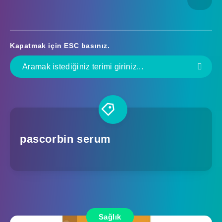
Kapatmak için
ESC
basınız.
pascorbin serum
Sağlık