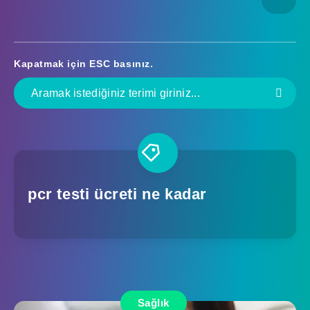
Kapatmak için
ESC
basınız.
pcr testi ücreti ne kadar
Sağlık