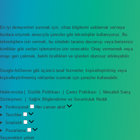
En iyi deneyimleri sunmak için, cihaz bilgilerini saklamak ve/veya
bunlara erişmek amacıyla çerezler gibi teknolojiler kullanıyoruz. Bu
teknolojilere izin vermek, bu sitedeki tarama davranışı veya benzersiz
kimlikler gibi verileri işlememize izin verecektir. Onay vermemek veya
onayı geri çekmek, belirli özellikleri ve işlevleri olumsuz etkileyebilir.
Google AdSense gibi üçüncü taraf hizmetler, kişiselleştirilmiş veya
kişiselleştirilmemiş reklamlar sunmak için çerezler kullanabilir.
Hakkımızda
|
Gizlilik Politikası
|
Çerez Politikası
|
Mesafeli Satış
Sözleşmesi
|
Sağlık Bilgilendirme ve Sorumluluk Reddi
F
Fonksiyonel
Her zaman aktif
o
T
Tercihler
n
e
İ
İstatistik
k
r
s
P
Pazarlama
s
c
t
a
Seçenekleri yönet