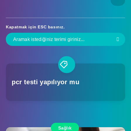
Kapatmak için
ESC
basınız.
pcr testi yapılıyor mu
Sağlık