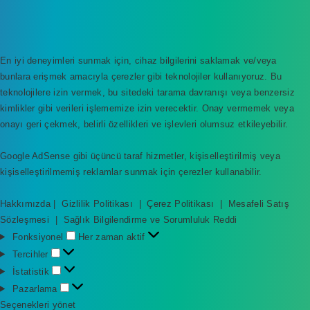
En iyi deneyimleri sunmak için, cihaz bilgilerini saklamak ve/veya
bunlara erişmek amacıyla çerezler gibi teknolojiler kullanıyoruz. Bu
teknolojilere izin vermek, bu sitedeki tarama davranışı veya benzersiz
kimlikler gibi verileri işlememize izin verecektir. Onay vermemek veya
onayı geri çekmek, belirli özellikleri ve işlevleri olumsuz etkileyebilir.
Google AdSense gibi üçüncü taraf hizmetler, kişiselleştirilmiş veya
kişiselleştirilmemiş reklamlar sunmak için çerezler kullanabilir.
Hakkımızda
|
Gizlilik Politikası
|
Çerez Politikası
|
Mesafeli Satış
Sözleşmesi
|
Sağlık Bilgilendirme ve Sorumluluk Reddi
F
Fonksiyonel
Her zaman aktif
o
T
Tercihler
n
e
İ
İstatistik
k
r
s
P
Pazarlama
s
c
t
a
Seçenekleri yönet