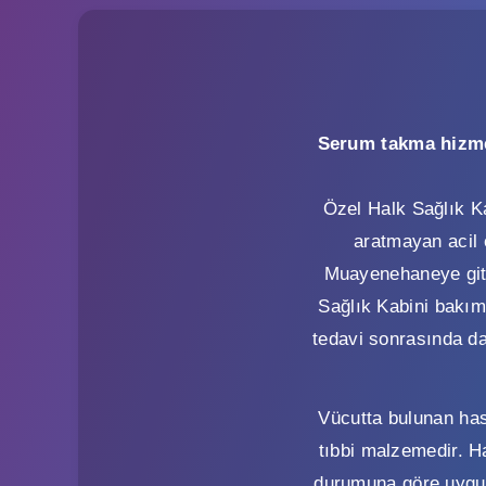
Serum takma hizmeti
Özel Halk Sağlık Ka
aratmayan acil 
Muayenehaneye gitm
Sağlık Kabini bakım
tedavi sonrasında da y
Vücutta bulunan has
tıbbi malzemedir. H
durumuna göre uygula