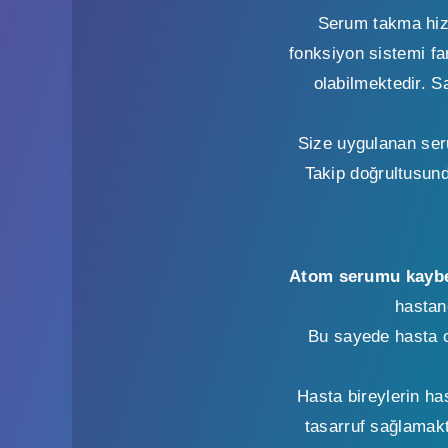
Serum takma hizm
fonksiyon sistemi fa
olabilmektedir. Sa
Size uygulanan seru
Takip doğrultusund
Atom serumu kaybedi
hastan
Bu sayede hasta o
Hasta bireylerin ha
tasarruf sağlamakt