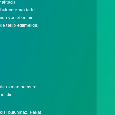
maktadır.
 bulundurmaktadır.
mun yan etkisinin
e takip edilmelidir.
denle uzman hemşire
elidir.
tkisi bulunmaz. Fakat