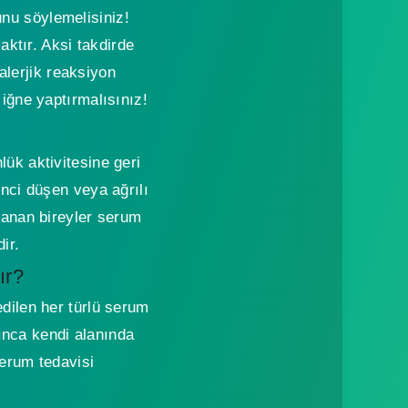
unu söylemelisiniz!
ktır. Aksi takdirde
alerjik reaksiyon
iğne yaptırmalısınız!
ük aktivitesine geri
enci düşen veya ağrılı
lanan bireyler serum
ir.
ır?
edilen her türlü serum
ınca kendi alanında
erum tedavisi