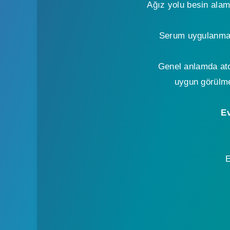
Ağız yolu besin ala
Serum uygulanması 
Genel anlamda ato
uygun görülm
Ev
E