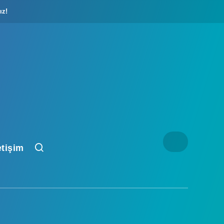
ız!
etişim