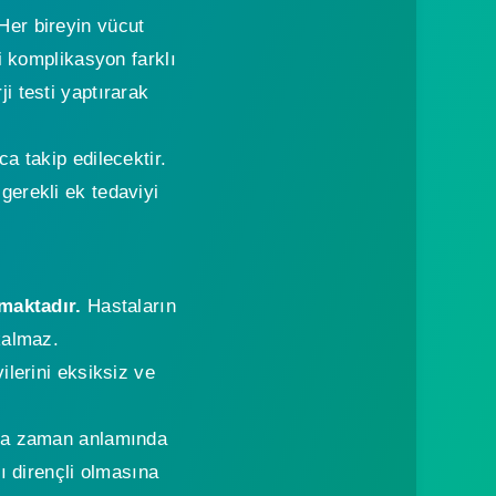
Her bireyin vücut
i komplikasyon farklı
ji testi yaptırarak
a takip edilecektir.
gerekli ek tedaviyi
tmaktadır.
Hastaların
kalmaz.
lerini eksiksiz ve
a da zaman anlamında
ı dirençli olmasına