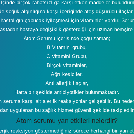
 İçinde birçok rahatsızlığa karşı etken maddeler bulundur
e soğuk algınlığına karşı içeriğinde ateş düşürücü ilaçlar
hastalığın çabucak iyileşmesi için vitaminler vardır. Seru
astadan hastaya değişiklik gösterdiği için uzman hemşire il
Atom Serumu içerisinde çoğu zaman;
B Vitamini grubu,
C Vitamini Grubu,
Birçok vitaminler,
Ağrı kesiciler,
Anti allerjik ilaçlar,
Hatta bir şekilde antibiyotikler bulunmaktadır.
seruma karşı ait alerjik reaksiyonlar gelişebilir. Bu ne
ndan uygulanan bu sağlık hizmet güvenli şekilde takip edilm
Atom serumu yan etkileri nelerdir?
alerjik reaksiyon göstermediğiniz sürece herhangi bir yan e