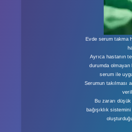
Evde serum takma hi
h
Ayrıca hastanın t
durumda olmayan h
serum ile uygu
Serumun takılması ağ
veri
Bu zararı düşük 
bağışıklık sistemin
oluşturduğu