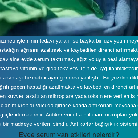
zmeti işleminin tedavi yararı ise başka bir uzviyetin mey
astalığın ağrısını azaltmak ve kaybedilen direnci artırmaktı
edavisine evde serum taktırmak, ağız yoluyla besi alamaya
astaya vitamin ve gıda takviyesi için de uygulanmaktadır
lanan aşı hizmetini aynı görmesi yanlıştır. Bu yüzden dikk
rılı geçen hastalığı azaltmakta ve kaybedilen direnci artı
len kuvveti azaltılan mikroplara yada toksinlere verilen isi
olan mikroplar vücuda girince kanda antikorları meydana ge
i güçlendirmektedir. Antikor vücutta bulunan mikropları yo
 bir maddeye verilen isimdir. Antikorlar bağışıklık sistemi
Evde serum yan etkileri nelerdir?