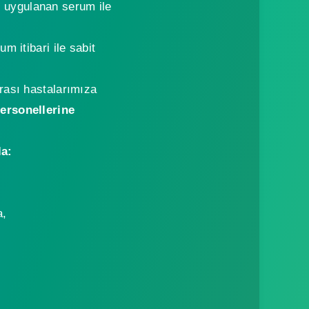
 uygulanan serum ile
m itibari ile sabit
rası hastalarımıza
personellerine
la:
a,