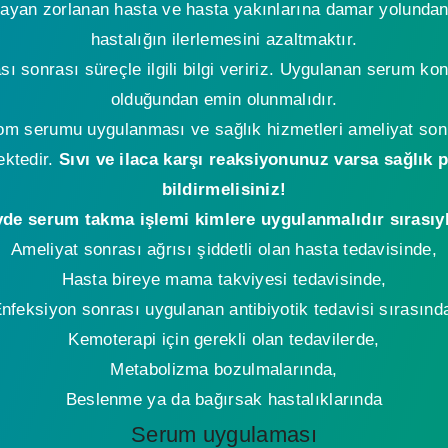
mayan zorlanan hasta ve hasta yakınlarına damar yolundan
hastalığın ilerlemesini azaltmaktır.
sonrası süreçle ilgili bilgi veririz. Uygulanan serum konu
olduğundan emin olunmalıdır.
m serumu uygulanması ve sağlık hizmetleri ameliyat son
ektedir.
Sıvı ve ilaca karşı reaksiyonunuz varsa sağlık 
bildirmelisiniz!
de serum takma işlemi kimlere uygulanmalıdır sırasıy
Ameliyat sonrası ağrısı şiddetli olan hasta tedavisinde,
Hasta bireye mama takviyesi tedavisinde,
nfeksiyon sonrası uygulanan antibiyotik tedavisi sırasınd
Kemoterapi için gerekli olan tedavilerde,
Metabolizma bozulmalarında,
Beslenme ya da bağırsak hastalıklarında
Serum uygulaması