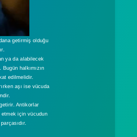
dana getirmiş olduğu
r.
n ya da alabilecek
. Bugün halkımızın
at edilmelidir.
rırken aşı ise vücuda
mdir.
tirir. Antikorlar
k etmek için vücudun
 parçasıdır.