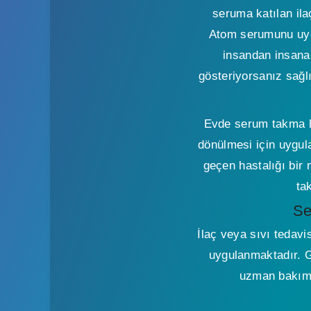
seruma katılan ila
Atom serumunu uygu
insandan insana 
gösteriyorsanız sağl
Evde serum takma hi
dönülmesi için uygula
geçen hastalığı bir
ta
Se
İlaç veya sıvı tedavi
uygulanmaktadır. G
uzman bakım 