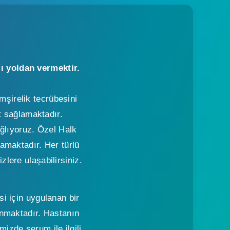
lı yoldan vermektir.
mşirelik tecrübesini
t sağlamaktadır.
ğlıyoruz. Özel Halk
amaktadır. Her türlü
izlere ulaşabilirsiniz.
i için uygulanan bir
anmaktadır. Hastanın
izde serum ile ilgili