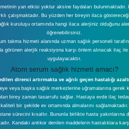
etinin yan etkisi yoktur aksine faydaları bulunmaktadır. 
rklı çalışmaktadır. Bu yüzden her bireyin ilaca göstereceğ
ğlık kuruluşu ortamında hangi ilaca alerjiniz olduğunu aler
öğrenebilirsiniz.
m takma hizmeti alanında uzman sağlık personeli tarafınc
a görünen alerjik reaksiyona karşı önlem alınacak ilaç ile 
uygulayacaktır.
Atom serum sağlık hizmeti amacı?
len direnci artırmakta ve ağrılı geçen hastalığı azal
eye veya başka sağlık merkezlerine uğramalarına gerek 
lan birey zaman tasarrufu sağlar. Hastaya evde ilaç tedavi
kaliteli bir şekilde ev ortamında almalarını sağlamaktadır.
stane sürecini kısaltır. Bununla birlikte hasta yakınların
adır. Kandaki antikor denilen maddelerin hastalıklara karş