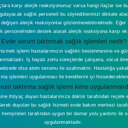
çlara karşı alerjik reaksiyonunuz varsa hangi ilaçlar ise b
layacak sağlık personeli bu söylediklerinizi dikkate alaca
değişen alerjik reaksiyonlar gözlemlenebilmektedir. Eğer 
ık personelinden destek alarak alerjik reaksiyona karşı ek 
Evde serum taktırmak sağlık işlemleri nedir?
zmeti işlemi hastalarımızın sağlıklı beslenmesine ve günl
nmaktadır. İş hayatı zorlu süreçlerde çalışana, vücut dir
 nebzede olsa atom serumu ile azaltmaktır. Hastalığa yaka
kma işlemleri uygulanması ile kendilerini iyi hissedeceklerd
rum taktırma sağlık işlemi kime uygulanmalıd
sine ihtiyaç duyan hastalarımıza doktor tarafından reçete 
erek duyulan bu sağlık hizmeti evde bakım merkezi taraf
hemşireleri tarafından uygun bir damar yolu yardımı ile s
uygulanmaktadır.