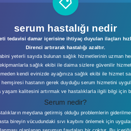
serum hastalığı nedir
 tedavisi damar içerisine ihtiyaç duyulan ilaçları hız
Direnci artırarak hastalığı azaltır.
bini yeterli sayıda bulunan sağlık hizmetlerinin uzman he
ekipmanlarla sağlık ekibi ile daima sizlere güvenilir hizme
eden kendi evinizde ayağınıza sağlık ekibi ile hizmet sa
 hemşiresi hastanın gerek duyduğu serum hizmetini uygul
aşam kalitesini artırmak ve hastalıklarla ilgili bilgi için b
Serum nedir?
talıkların meydana getirmiş olduğu problemlerin giderilmes
asta bireyin vücudundaki sıvı kaybını önlemek için uygul
nması planlanan serumun faydaları bir çoktur. Bu içeriğim