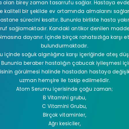
 olan birey zaman tasarrufu sağlar. Hastaya evde i
ve kaliteli bir şekilde ev ortamında almalarını sağl
hastane sürecini kısaltır. Bununla birlikte hasta ya
uf sağlamaktadır. Kandaki antikor denilen maddel
 olmasına dayanır. İçinde birçok rahatsızlığa karşı
bulundurmaktadır.
içinde soğuk algınlığına karşı içeriğinde ateş düş
Bununla beraber hastalığın çabucak iyileşmesi için
sinin görülmesi halinde hastadan hastaya değişikli
uzman hemşire ile takip edilmelidir.
Atom Serumu içerisinde çoğu zaman;
B Vitamini grubu,
C Vitamini Grubu,
Birçok vitaminler,
Ağrı kesiciler,