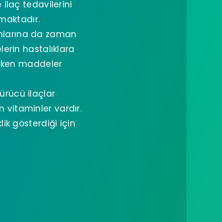
laç tedavilerini
amaktadır.
kınlarına da zaman
erin hastalıklara
 etken maddeler
ürücü ilaçlar
 vitaminler vardır.
k gösterdiği için