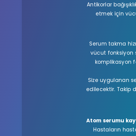
Antikorlar bağışık
etmek için vücu
Serum takma hizme
vücut fonksiyon s
komplikasyon fa
Size uygulanan s
edilecektir. Takip
Atom serumu kaybe
Hastaların hast