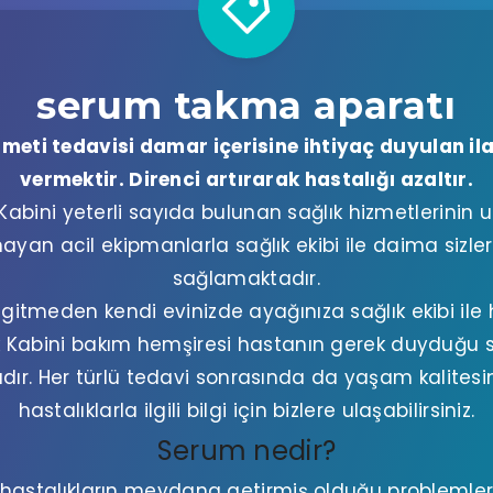
serum takma aparatı
eti tedavisi damar içerisine ihtiyaç duyulan ilaç
vermektir. Direnci artırarak hastalığı azaltır.
 Kabini yeterli sayıda bulunan sağlık hizmetlerinin
ayan acil ekipmanlarla sağlık ekibi ile daima sizler
sağlamaktadır.
tmeden kendi evinizde ayağınıza sağlık ekibi ile h
ık Kabini bakım hemşiresi hastanın gerek duyduğu 
ır. Her türlü tedavi sonrasında da yaşam kalitesin
hastalıklarla ilgili bilgi için bizlere ulaşabilirsiniz.
Serum nedir?
astalıkların meydana getirmiş olduğu problemleri