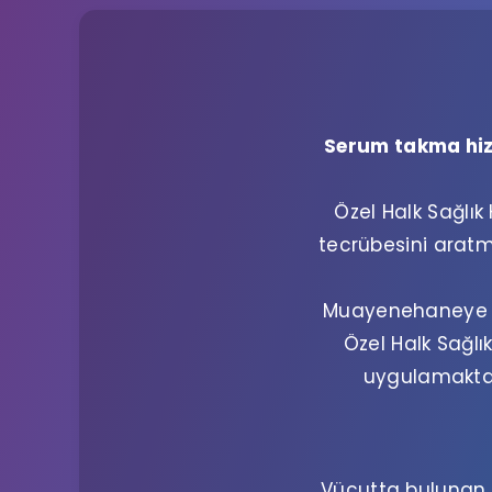
Serum takma hizm
Özel Halk Sağlık
tecrübesini aratm
Muayenehaneye gi
Özel Halk Sağl
uygulamaktad
Vücutta bulunan h