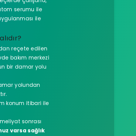
reçlerde çalışana,
 atom serumu ile
uygulanması ile
lıdır?
ndan reçete edilen
evde bakım merkezi
un bir damar yolu
damar yolundan
ır.
m konum itibari ile
meliyat sonrası
unuz varsa sağlık