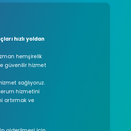
ları hızlı yoldan
 uzman hemşirelik
e güvenilir hizmet
izmet sağlıyoruz.
serum hizmetini
i artırmak ve
n giderilmesi için