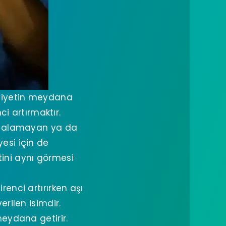
zviyetin meydana
i artırmaktır.
si alamayan ya da
esi için de
ini aynı görmesi
enci artırırken aşı
rilen isimdir.
meydana getirir.