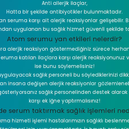
Anti allerjik ilaçlar,
Hatta bir şekilde antibiyotikler bulunmaktadır.
 seruma karşı ait alerjik reaksiyonlar gelişebilir
ndan uygulanan bu sağlık hizmet güvenli şekilde tak
Atom serumu yan etkileri nelerdir?
lara alerjik reaksiyon göstermediğiniz sürece herhang
ruma katılan ilaçlara karşı alerjik reaksiyonunuz 
ise bunu söylemelisiniz!
ulayacak sağlık personeli bu söylediklerinizi dikka
an insana değişen alerjik reaksiyonlar gözlemleneb
 gösteriyorsanız sağlık personelinden destek alarak 
karşı ek iğne yaptırmalısınız!
de serum taktırmak sağlık işlemleri ned
ma hizmeti işlemi hastalarımızın sağlıklı beslenm