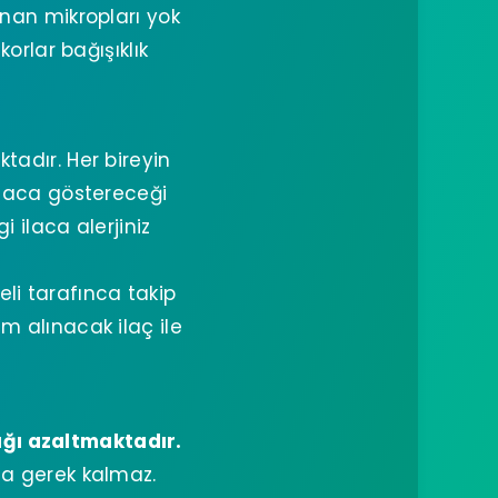
unan mikropları yok
orlar bağışıklık
tadır. Her bireyin
 ilaca göstereceği
 ilaca alerjiniz
i tarafınca takip
m alınacak ilaç ile
ığı azaltmaktadır.
na gerek kalmaz.