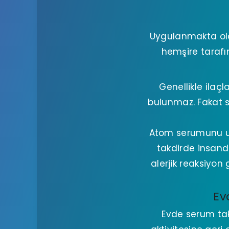
Uygulanmakta olan
hemşire tarafı
Genellikle ilaç
bulunmaz. Fakat se
Atom serumunu uyg
takdirde insand
alerjik reaksiyon
Ev
Evde serum tak