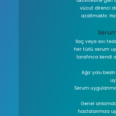
aktivitesine geri
vücut direnci d
azaltmaktır. H
Serum
İlaç veya sıvı te
her türlü serum u
tarafınca kendi 
Ağız yolu bes
uy
Serum uygulanması 
Genel anlamda 
hastalarımıza u