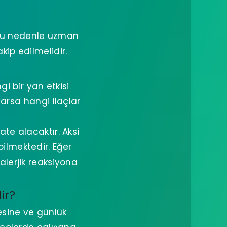
. Bu nedenle uzman
ip edilmelidir.
i bir yan etkisi
varsa hangi ilaçlar
te alacaktır. Aksi
ilmektedir. Eğer
alerjik reaksiyona
ir?
esine ve günlük