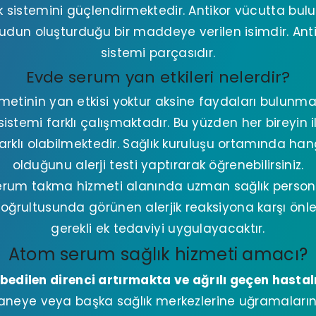
lık sistemini güçlendirmektedir. Antikor vücutta bul
dun oluşturduğu bir maddeye verilen isimdir. Antik
sistemi parçasıdır.
Evde serum yan etkileri nelerdir?
tinin yan etkisi yoktur aksine faydaları bulunmak
istemi farklı çalışmaktadır. Bu yüzden her bireyin
rklı olabilmektedir. Sağlık kuruluşu ortamında hangi
olduğunu alerji testi yaptırarak öğrenebilirsiniz.
erum takma hizmeti alanında uzman sağlık personel
 doğrultusunda görünen alerjik reaksiyona karşı önle
gerekli ek tedaviyi uygulayacaktır.
Atom serum sağlık hizmeti amacı?
dilen direnci artırmakta ve ağrılı geçen hastal
aneye veya başka sağlık merkezlerine uğramaları