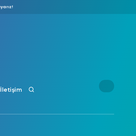
yarız!
İletişim