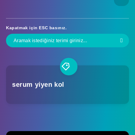
Kapatmak için
ESC
basınız.
serum yiyen kol