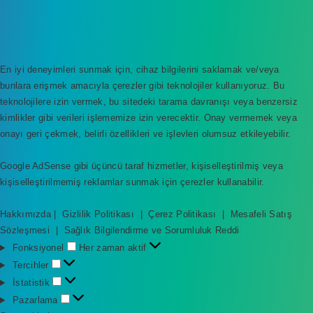
En iyi deneyimleri sunmak için, cihaz bilgilerini saklamak ve/veya
bunlara erişmek amacıyla çerezler gibi teknolojiler kullanıyoruz. Bu
teknolojilere izin vermek, bu sitedeki tarama davranışı veya benzersiz
kimlikler gibi verileri işlememize izin verecektir. Onay vermemek veya
onayı geri çekmek, belirli özellikleri ve işlevleri olumsuz etkileyebilir.
Google AdSense gibi üçüncü taraf hizmetler, kişiselleştirilmiş veya
kişiselleştirilmemiş reklamlar sunmak için çerezler kullanabilir.
Hakkımızda
|
Gizlilik Politikası
|
Çerez Politikası
|
Mesafeli Satış
Sözleşmesi
|
Sağlık Bilgilendirme ve Sorumluluk Reddi
F
Fonksiyonel
Her zaman aktif
o
T
Tercihler
n
e
İ
İstatistik
k
r
s
P
Pazarlama
s
c
t