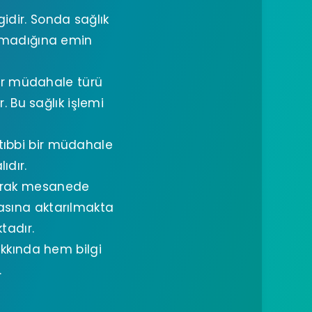
idir. Sonda sağlık
olmadığına emin
bir müdahale türü
 Bu sağlık işlemi
tıbbi bir müdahale
ıdır.
arak mesanede
asına aktarılmakta
tadır.
kkında hem bilgi
.