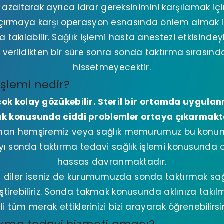
 azaltarak ayrıca idrar gereksinimini karşılamak içi
kaçırmaya karşı operasyon esnasında önlem almak 
akılabilir. Sağlık işlemi hasta anestezi etkisinde
verildikten bir süre sonra sonda taktırma sırasınd
hissetmeyecektir.
şlemi nedir?
 çok kolay gözükebilir. Steril bir ortamda uygul
ık konusunda ciddi problemler ortaya çıkarmakt
man hemşiremiz veya sağlık memurumuz bu konunu
 sonda taktırma tedavi sağlık işlemi konusunda o
hassas davranmaktadır.
ize diler iseniz de kurumumuzda sonda taktırmak sağ
eştirebiliriz. Sonda takmak konusunda aklınıza takılm
gili tüm merak ettiklerinizi bizi arayarak öğrenebilirsin