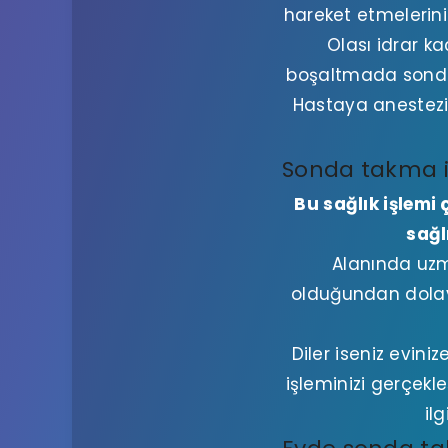
hareket etmelerini
Olası idrar 
boşaltmada sonda t
Hastaya anestezi 
Sonda takma i
Bu sağlık işlemi
sağl
Alanında uz
olduğundan dolayı
Diler iseniz evin
işleminizi gerçekl
il