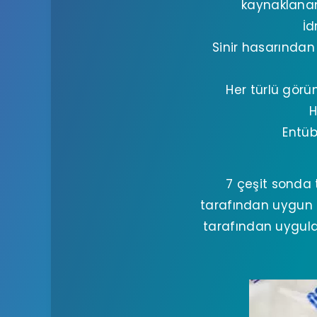
kaynaklanan 
İd
Sinir hasarında
Her türlü görü
H
Entüb
7 çeşit sonda 
tarafından uygun 
tarafından uygulan