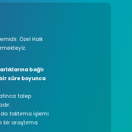
emidir. Özel Halk
ermekteyiz.
rlıklarına bağlı
 bir süre boyunca
rafınca talep
dır.
nda taktırma işlemi
ı bir araştırma