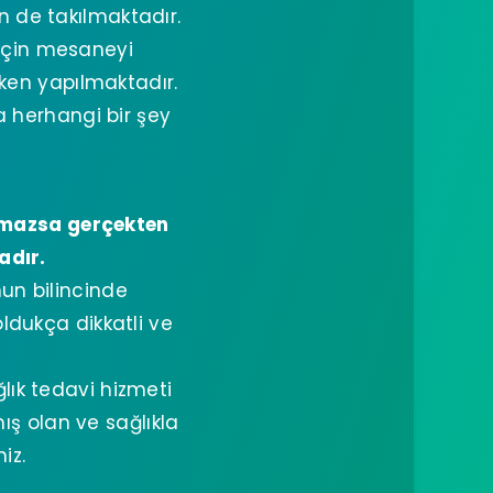
n de takılmaktadır.
için mesaneyi
yken yapılmaktadır.
a herhangi bir şey
anmazsa gerçekten
adır.
n bilincinde
ldukça dikkatli ve
lık tedavi hizmeti
ış olan ve sağlıkla
iz.