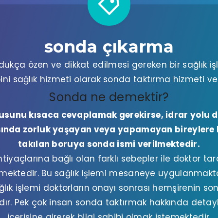
sonda çıkarma
kça özen ve dikkat edilmesi gereken bir sağlık işl
ini sağlık hizmeti olarak sonda taktırma hizmeti v
Sonda ne demektir?
usunu kısaca cevaplamak gerekirse, idrar yolu da
ışında zorluk yaşayan veya yapamayan bireylere
takılan boruya sonda ismi verilmektedir.
htiyaçlarına bağlı olan farklı sebepler ile doktor ta
lmektedir. Bu sağlık işlemi mesaneye uygulanmakta
lık işlemi doktorların onayı sonrası hemşirenin so
dır. Pek çok insan sonda taktırmak hakkında detayl
içerisine girerek bilgi sahibi olmak istemektedir.