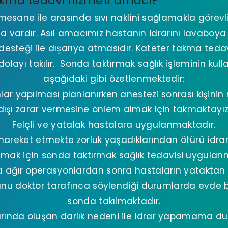
kma tedavi hizmeti amacı?
sane ile arasında sıvı naklini sağlamakla görevl
a vardır. Asıl amacımız hastanın idrarını lavabo
steği ile dışarıya atmasıdır. Kateter takma tedavi
olayı takılır. Sonda taktırmak sağlık işleminin kull
aşağıdaki gibi özetlenmektedir:
lar yapılması planlanırken anestezi sonrası kişini
dışı zarar vermesine önlem almak için takmaktayız
Felçli ve yatalak hastalara uygulanmaktadır.
hareket etmekte zorluk yaşadıklarından ötürü idrar
amak için sonda taktırmak sağlık tedavisi uygulanm
ağır operasyonlardan sonra hastaların yataktan
unu doktor tarafınca söylendiği durumlarda evde b
sonda takılmaktadır.
larında oluşan darlık nedeni ile idrar yapamama d