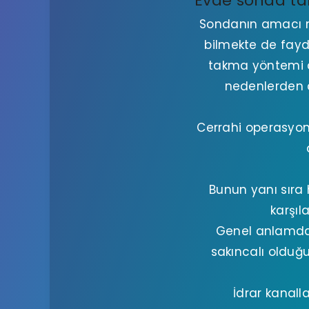
Evde sonda ta
Sondanın amacı me
bilmekte de fayd
takma yöntemi de
nedenlerden d
Cerrahi operasyon
Bunun yanı sıra 
karşıl
Genel anlamda 
sakıncalı olduğ
İdrar kanal