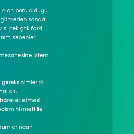
i olan boru olduğu
ya gitmeden sonda
si pek çok farklı
anım sebepleri
n mesanesine istem
.
 gereksinimlerini
alıdır.
 hareket etmesi
akım hizmeti ile
urumlarından