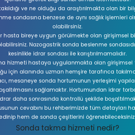
kıldığı ve ne olduğu da araştırılmakta olan bir bilg
lenme sondasına benzese de aynı sağlık işlemleri 
olabilirsiniz.
r hasta bireye uygun görülmekte olan girişimsel 
abilirsiniz. Nazogastrik sonda beslenme sondasıdır.
kesinlikle idrar sondası ile karıştırılmamalıdır.
ma hizmeti hastaya uygulanmakta olan girişimsel 
ğu için alanında uzman hemşire tarafınca takılmal
cı, mesaneye sonda hortumunun yerleşimi yapıl
boşaltılmasını sağlamaktır. Hortumundan idrar torb
idrar daha sonrasında kontrollü şekilde boşaltılmak
usunun cevabını bu rehberimizde tüm detayları ha
edinip hem de sonda çeşitlerini öğrenebileceksiniz
Sonda takma hizmeti nedir?