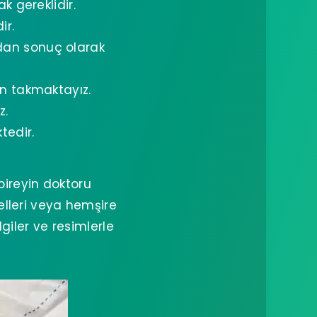
k gereklidir.
ir.
dan sonuç olarak
in takmaktayız.
z.
tedir.
bireyin doktoru
lleri veya hemşire
giler ve resimlerle