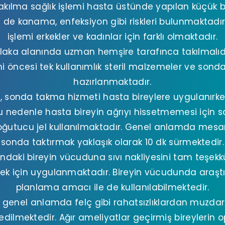
akılma sağlık işlemi hasta üstünde yapılan küçük 
de kanama, enfeksiyon gibi riskleri bulunmaktadı
işlemi erkekler ve kadınlar için farklı olmaktadır.
laka alanında uzman hemşire tarafınca takılmalıd
mi öncesi tek kullanımlık steril malzemeler ve sond
hazırlanmaktadır.
 sonda takma hizmeti hasta bireylere uygulanırken
Bu nedenle hasta bireyin ağrıyı hissetmemesi için
oğutucu jel kullanılmaktadır. Genel anlamda mes
sonda taktırmak yaklaşık olarak 10 dk sürmektedir.
ındaki bireyin vücuduna sıvı nakliyesini tam teşekkü
mek için uygulanmaktadır. Bireyin vücudunda araş
planlama amacı ile de kullanılabilmektedir.
enel anlamda felç gibi rahatsızlıklardan muzdari
edilmektedir. Ağır ameliyatlar geçirmiş bireylerin