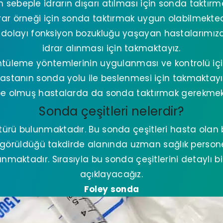
sebeple idrarın dışarı atılması için sonda taktırma
rar örneği için sonda taktırmak uygun olabilmekted
n dolayı fonksiyon bozukluğu yaşayan hastalarımız
idrar alınması için takmaktayız.
ntüleme yöntemlerinin uygulanması ve kontrolü iç
astanın sonda yolu ile beslenmesi için takmaktayı
e olmuş hastalarda da sonda taktırmak gerekmek
Sonda çeşitleri nelerdir?
türü bulunmaktadır. Bu sonda çeşitleri hasta olan 
görüldüğü takdirde alanında uzman sağlık persone
maktadır. Sırasıyla bu sonda çeşitlerini detaylı bil
açıklayacağız.
Foley sonda