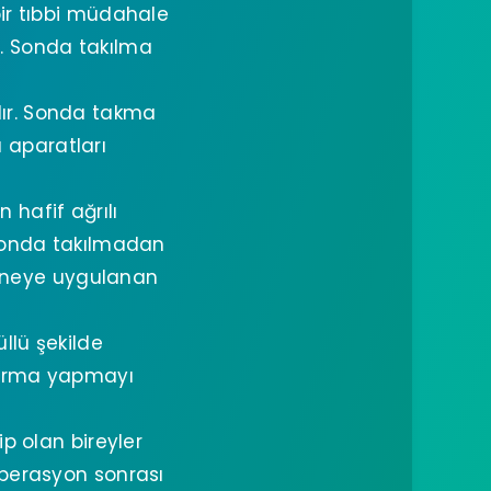
bir tıbbi müdahale
r. Sonda takılma
ır. Sonda takma
a aparatları
 hafif ağrılı
 sonda takılmadan
aneye uygulanan
llü şekilde
tırma yapmayı
p olan bireyler
 operasyon sonrası