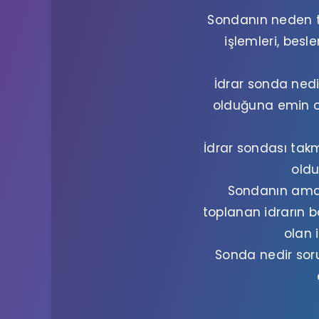
Sondanın neden ta
işlemleri, bes
İdrar sonda nedi
olduğuna emin ol
İdrar sondası tak
oldu
Sondanın ama
toplanan idrarın 
olan 
Sonda nedir sor