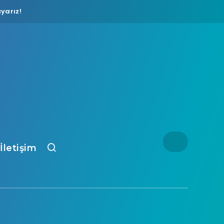
yarız!
İletişim