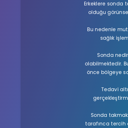
Erkeklere sonda t
olduğu görünse 
Bu nedenle mut
sağlık işle
Sonda nedir,
olabilmektedir. 
önce bölgeye s
Tedavi alt
gerçekleştir
Sonda takmak g
tarafınca tercih 