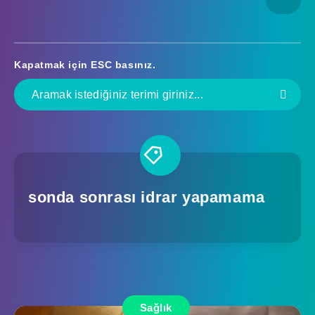
Kapatmak için
ESC
basınız.
sonda sonrası idrar yapamama
Sağlık