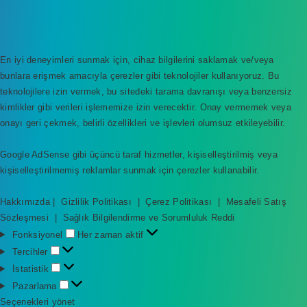
En iyi deneyimleri sunmak için, cihaz bilgilerini saklamak ve/veya
bunlara erişmek amacıyla çerezler gibi teknolojiler kullanıyoruz. Bu
teknolojilere izin vermek, bu sitedeki tarama davranışı veya benzersiz
kimlikler gibi verileri işlememize izin verecektir. Onay vermemek veya
onayı geri çekmek, belirli özellikleri ve işlevleri olumsuz etkileyebilir.
Google AdSense gibi üçüncü taraf hizmetler, kişiselleştirilmiş veya
kişiselleştirilmemiş reklamlar sunmak için çerezler kullanabilir.
Hakkımızda
|
Gizlilik Politikası
|
Çerez Politikası
|
Mesafeli Satış
Sözleşmesi
|
Sağlık Bilgilendirme ve Sorumluluk Reddi
F
Fonksiyonel
Her zaman aktif
o
T
Tercihler
n
e
İ
İstatistik
k
r
s
P
Pazarlama
s
c
t
a
Seçenekleri yönet