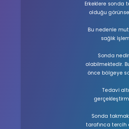
Erkeklere sonda t
olduğu görünse 
Bu nedenle mut
sağlık işle
Sonda nedir,
olabilmektedir. 
önce bölgeye s
Tedavi alt
gerçekleştir
Sonda takmak g
tarafınca tercih 