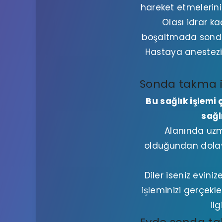
hareket etmelerini
Olası idrar 
boşaltmada sonda t
Hastaya anestezi 
Sonda takma i
Bu sağlık işlemi
sağl
Alanında uz
olduğundan dolayı
Diler iseniz evin
işleminizi gerçekl
il