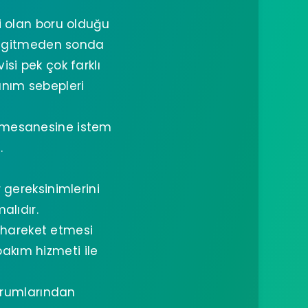
i olan boru olduğu
ya gitmeden sonda
si pek çok farklı
anım sebepleri
n mesanesine istem
.
 gereksinimlerini
alıdır.
 hareket etmesi
akım hizmeti ile
urumlarından