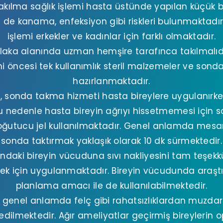
akılma sağlık işlemi hasta üstünde yapılan küçük 
de kanama, enfeksiyon gibi riskleri bulunmaktadı
işlemi erkekler ve kadınlar için farklı olmaktadır.
laka alanında uzman hemşire tarafınca takılmalıd
mi öncesi tek kullanımlık steril malzemeler ve sond
hazırlanmaktadır.
 sonda takma hizmeti hasta bireylere uygulanırken
Bu nedenle hasta bireyin ağrıyı hissetmemesi için
oğutucu jel kullanılmaktadır. Genel anlamda mes
sonda taktırmak yaklaşık olarak 10 dk sürmektedir.
ındaki bireyin vücuduna sıvı nakliyesini tam teşekkü
mek için uygulanmaktadır. Bireyin vücudunda araş
planlama amacı ile de kullanılabilmektedir.
enel anlamda felç gibi rahatsızlıklardan muzdari
edilmektedir. Ağır ameliyatlar geçirmiş bireylerin