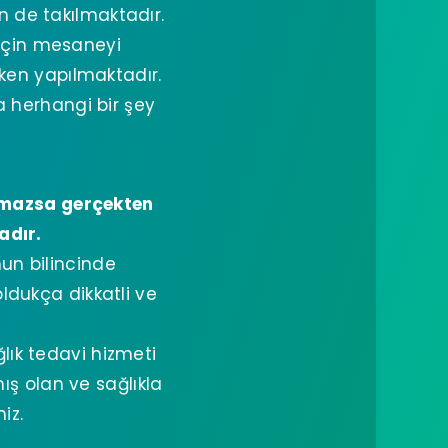
n de takılmaktadır.
için mesaneyi
yken yapılmaktadır.
a herhangi bir şey
anmazsa gerçekten
adır.
n bilincinde
ldukça dikkatli ve
lık tedavi hizmeti
ış olan ve sağlıkla
iz.