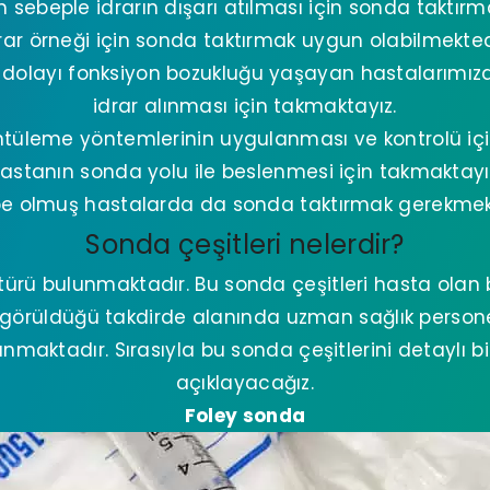
sebeple idrarın dışarı atılması için sonda taktırma
rar örneği için sonda taktırmak uygun olabilmekted
n dolayı fonksiyon bozukluğu yaşayan hastalarımız
idrar alınması için takmaktayız.
ntüleme yöntemlerinin uygulanması ve kontrolü iç
astanın sonda yolu ile beslenmesi için takmaktayı
e olmuş hastalarda da sonda taktırmak gerekmek
Sonda çeşitleri nelerdir?
türü bulunmaktadır. Bu sonda çeşitleri hasta olan 
görüldüğü takdirde alanında uzman sağlık persone
maktadır. Sırasıyla bu sonda çeşitlerini detaylı bil
açıklayacağız.
Foley sonda