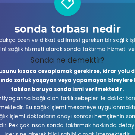
sonda torbası nedir
kça özen ve dikkat edilmesi gereken bir sağlık işl
ini sağlık hizmeti olarak sonda taktırma hizmeti v
Sonda ne demektir?
usunu kısaca cevaplamak gerekirse, idrar yolu da
ışında zorluk yaşayan veya yapamayan bireylere
takılan boruya sonda ismi verilmektedir.
htiyaçlarına bağlı olan farklı sebepler ile doktor ta
lmektedir. Bu sağlık işlemi mesaneye uygulanmakta
lık işlemi doktorların onayı sonrası hemşirenin so
dır. Pek çok insan sonda taktırmak hakkında detayl
içerisine girerek bilgi sahibi olmak istemektedir.