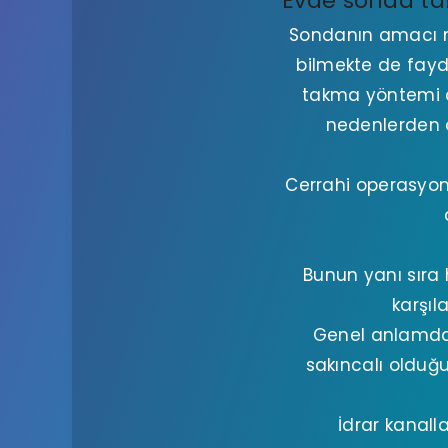
Evde sonda ta
Sondanın amacı me
bilmekte de fayd
takma yöntemi de
nedenlerden d
Cerrahi operasyon
Bunun yanı sıra 
karşıl
Genel anlamda 
sakıncalı olduğ
İdrar kanal