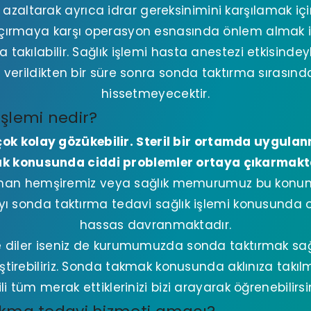
 azaltarak ayrıca idrar gereksinimini karşılamak içi
kaçırmaya karşı operasyon esnasında önlem almak 
akılabilir. Sağlık işlemi hasta anestezi etkisinde
verildikten bir süre sonra sonda taktırma sırasınd
hissetmeyecektir.
şlemi nedir?
 çok kolay gözükebilir. Steril bir ortamda uygul
ık konusunda ciddi problemler ortaya çıkarmakt
man hemşiremiz veya sağlık memurumuz bu konunu
 sonda taktırma tedavi sağlık işlemi konusunda o
hassas davranmaktadır.
ize diler iseniz de kurumumuzda sonda taktırmak sağ
eştirebiliriz. Sonda takmak konusunda aklınıza takılm
gili tüm merak ettiklerinizi bizi arayarak öğrenebilirsin