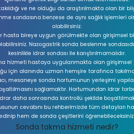
kıldığı ve ne olduğu da araştırılmakta olan bir bilg
lenme sondasına benzese de aynı sağlık işlemleri 
olabilirsiniz.
r hasta bireye uygun görülmekte olan girişimsel 
abilirsiniz. Nazogastrik sonda beslenme sondasıdır.
kesinlikle idrar sondası ile karıştırılmamalıdır.
ma hizmeti hastaya uygulanmakta olan girişimsel 
ğu için alanında uzman hemşire tarafınca takılmal
cı, mesaneye sonda hortumunun yerleşimi yapıl
boşaltılmasını sağlamaktır. Hortumundan idrar torb
idrar daha sonrasında kontrollü şekilde boşaltılmak
usunun cevabını bu rehberimizde tüm detayları ha
edinip hem de sonda çeşitlerini öğrenebileceksiniz
Sonda takma hizmeti nedir?