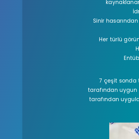
kaynaklanan 
İd
Sinir hasarında
Her türlü görü
H
Entüb
7 çeşit sonda 
tarafından uygun 
tarafından uygulan