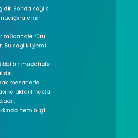
idir. Sonda sağlık
olmadığına emin
bir müdahale türü
 Bu sağlık işlemi
tıbbi bir müdahale
ıdır.
arak mesanede
asına aktarılmakta
tadır.
kkında hem bilgi
.