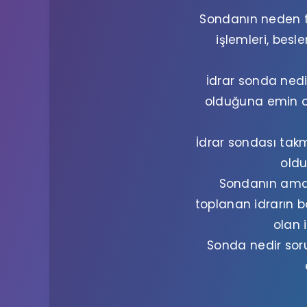
Sondanın neden ta
işlemleri, bes
İdrar sonda nedi
olduğuna emin ol
İdrar sondası tak
oldu
Sondanın ama
toplanan idrarın 
olan 
Sonda nedir sor