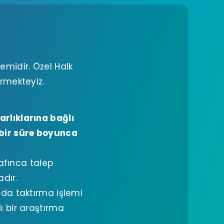
emidir. Özel Halk
ermekteyiz.
rlıklarına bağlı
 bir süre boyunca
rafınca talep
dır.
nda taktırma işlemi
ı bir araştırma