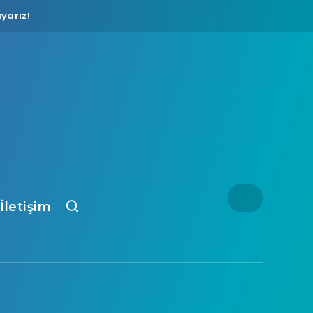
yarız!
İletişim