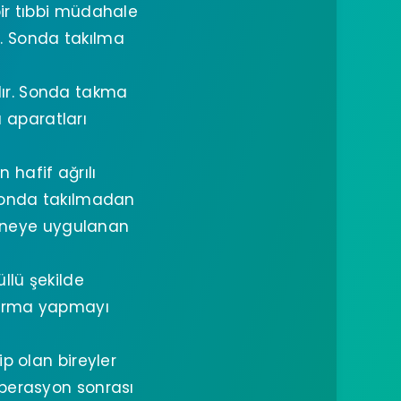
bir tıbbi müdahale
r. Sonda takılma
ır. Sonda takma
a aparatları
 hafif ağrılı
 sonda takılmadan
aneye uygulanan
llü şekilde
tırma yapmayı
p olan bireyler
 operasyon sonrası