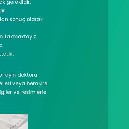
k gereklidir.
ir.
dan sonuç olarak
in takmaktayız.
z.
tedir.
bireyin doktoru
lleri veya hemşire
giler ve resimlerle