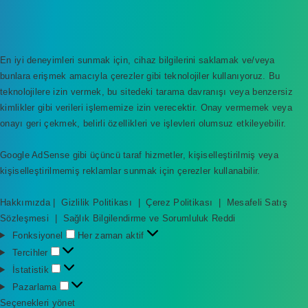
En iyi deneyimleri sunmak için, cihaz bilgilerini saklamak ve/veya
bunlara erişmek amacıyla çerezler gibi teknolojiler kullanıyoruz. Bu
teknolojilere izin vermek, bu sitedeki tarama davranışı veya benzersiz
kimlikler gibi verileri işlememize izin verecektir. Onay vermemek veya
onayı geri çekmek, belirli özellikleri ve işlevleri olumsuz etkileyebilir.
Google AdSense gibi üçüncü taraf hizmetler, kişiselleştirilmiş veya
kişiselleştirilmemiş reklamlar sunmak için çerezler kullanabilir.
Hakkımızda
|
Gizlilik Politikası
|
Çerez Politikası
|
Mesafeli Satış
Sözleşmesi
|
Sağlık Bilgilendirme ve Sorumluluk Reddi
F
Fonksiyonel
Her zaman aktif
o
T
Tercihler
n
e
İ
İstatistik
k
r
s
P
Pazarlama
s
c
t
a
Seçenekleri yönet