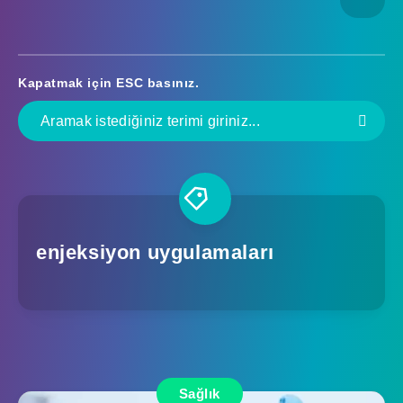
Kapatmak için
ESC
basınız.
enjeksiyon uygulamaları
Sağlık