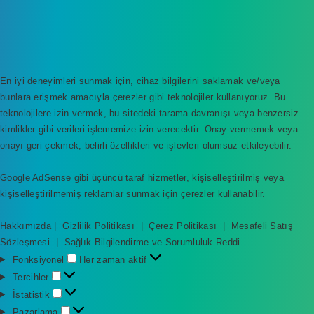
En iyi deneyimleri sunmak için, cihaz bilgilerini saklamak ve/veya
bunlara erişmek amacıyla çerezler gibi teknolojiler kullanıyoruz. Bu
teknolojilere izin vermek, bu sitedeki tarama davranışı veya benzersiz
kimlikler gibi verileri işlememize izin verecektir. Onay vermemek veya
onayı geri çekmek, belirli özellikleri ve işlevleri olumsuz etkileyebilir.
Google AdSense gibi üçüncü taraf hizmetler, kişiselleştirilmiş veya
kişiselleştirilmemiş reklamlar sunmak için çerezler kullanabilir.
Hakkımızda
|
Gizlilik Politikası
|
Çerez Politikası
|
Mesafeli Satış
Sözleşmesi
|
Sağlık Bilgilendirme ve Sorumluluk Reddi
F
Fonksiyonel
Her zaman aktif
o
T
Tercihler
n
e
İ
İstatistik
k
r
s
P
Pazarlama