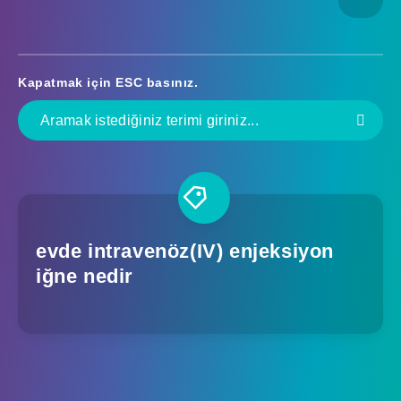
Kapatmak için
ESC
basınız.
evde intravenöz(IV) enjeksiyon
iğne nedir