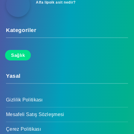
Alfa lipoik asit nedir?
Kategoriler
Sağlık
Yasal
Gizlilik Politikası
Mesafeli Satış Sözleşmesi
Çerez Politikası