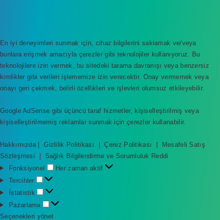
En iyi deneyimleri sunmak için, cihaz bilgilerini saklamak ve/veya
bunlara erişmek amacıyla çerezler gibi teknolojiler kullanıyoruz. Bu
teknolojilere izin vermek, bu sitedeki tarama davranışı veya benzersiz
kimlikler gibi verileri işlememize izin verecektir. Onay vermemek veya
onayı geri çekmek, belirli özellikleri ve işlevleri olumsuz etkileyebilir.
Google AdSense gibi üçüncü taraf hizmetler, kişiselleştirilmiş veya
kişiselleştirilmemiş reklamlar sunmak için çerezler kullanabilir.
Hakkımızda
|
Gizlilik Politikası
|
Çerez Politikası
|
Mesafeli Satış
Sözleşmesi
|
Sağlık Bilgilendirme ve Sorumluluk Reddi
F
Fonksiyonel
Her zaman aktif
o
T
Tercihler
n
e
İ
İstatistik
k
r
s
P
Pazarlama
s
c
t
a
Seçenekleri yönet