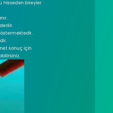
ü hisseden bireyler
nır.
rilir.
göstermektedir.
ir.
net sonuç için
lirsiniz.