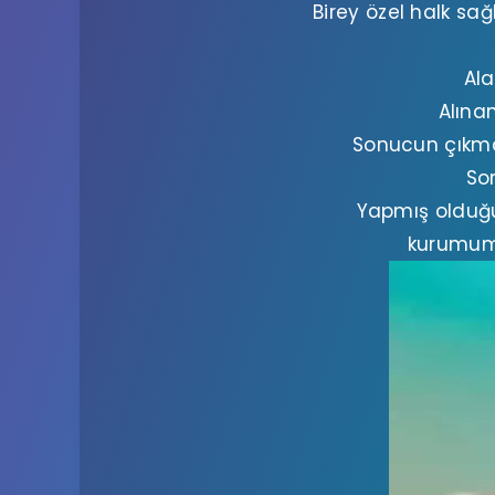
Birey özel halk sa
Ala
Alına
Sonucun çıkmas
So
Yapmış olduğu
kurumumu