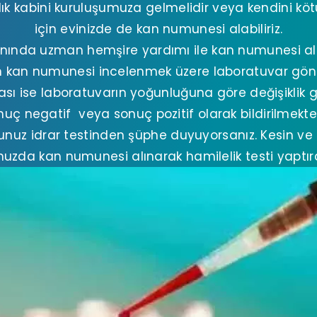
ğlık kabini kuruluşumuza gelmelidir veya kendini köt
için evinizde de kan numunesi alabiliriz.
nında uzman hemşire yardımı ile kan numunesi alı
n kan numunesi incelenmek üzere laboratuvar gönde
ı ise laboratuvarın yoğunluğuna göre değişiklik 
nuç negatif veya sonuç pozitif olarak bildirilmekted
nuz idrar testinden şüphe duyuyorsanız. Kesin ve 
zda kan numunesi alınarak hamilelik testi yaptırabi