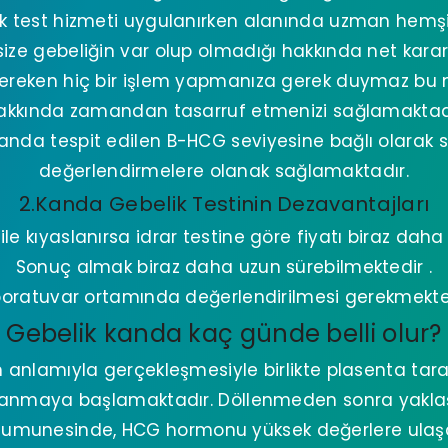
k test hizmeti uygulanırken alanında uzman hemşi
ize gebeliğin var olup olmadığı hakkında net karar 
reken hiç bir işlem yapmanıza gerek duymaz bu 
akkında zamandan tasarruf etmenizi sağlamaktad
kanda tespit edilen B-HCG seviyesine bağlı olarak sa
değerlendirmelere olanak sağlamaktadır.
2.Kanda Gebelik Testinin Dezavantajları
ile kıyaslanırsa idrar testine göre fiyatı biraz daha
Sonuç almak biraz daha uzun sürebilmektedir .
oratuvar ortamında değerlendirilmesi gerekmekte
Gebelik kanda kaç günde belli olur?
anlamıyla gerçekleşmesiyle birlikte plasenta ta
anmaya başlamaktadır. Döllenmeden sonra yaklaşı
 numunesinde, HCG hormonu yüksek değerlere ulaşa