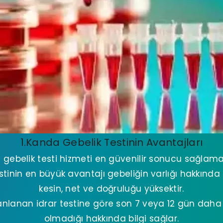
1.Kanda Gebelik Testinin Avantajları
gebelik testi hizmeti en güvenilir sonucu sağlama
tinin en büyük avantajı gebeliğin varlığı hakkınd
kesin, net ve doğruluğu yüksektir.
nlanan idrar testine göre son 7 veya 12 gün daha
olmadığı hakkında bilgi sağlar.