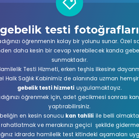
gebelik testi fotoğraflar
dığınızı öğrenmenin kolay bir yolunu sunar. Özel sa
inden daha kesin bir cevap verebilecek kanda gebel
sunmaktadır.
milelik Testi Hizmeti, erken teşhis ilkesine dayan
l Halk Sağlık Kabinimiz de alanında uzman hemşir
gebelik testi hizmeti
uygulamaktayız.
ığınızı öğrenmek için, adet gecikmesi sonrası kan
yaptırabilirsiniz.
beliğin en kesin sonucu
kan tahlili
ile belli olmakta
ı rahatlatmak ve merakınızı geçici şekilde gidermek
nız idrarda hamilelik test kitindeki aşamaları uy