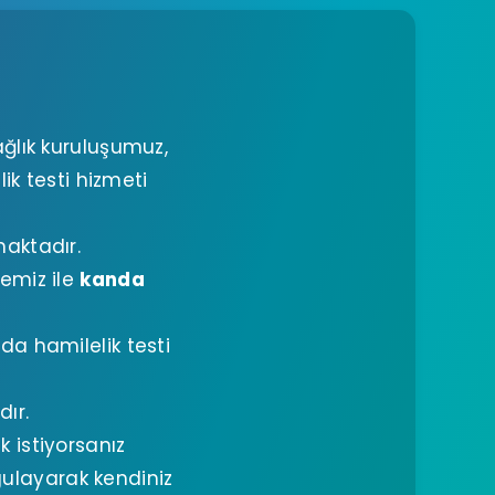
ı
ğlık kuruluşumuz,
ik testi hizmeti
maktadır.
emiz ile
kanda
da hamilelik testi
dır.
 istiyorsanız
gulayarak kendiniz