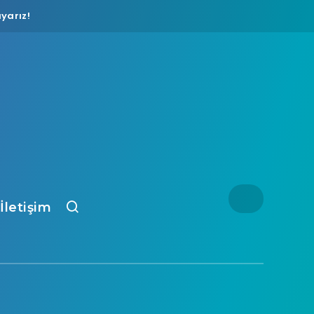
yarız!
İletişim