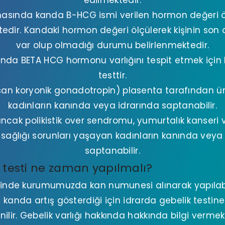
edilmektedir.
nasında kanda B-HCG ismi verilen hormon değeri ö
edir. Kandaki hormon değeri ölçülerek kişinin son 
var olup olmadığı durumu belirlenmektedir.
rında BETA HCG hormonu varlığını tespit etmek için k
testtir.
an koryonik gonadotropin) plasenta tarafından üre
kadınların kanında veya idrarında saptanabilir.
cak polikistik over sendromu, yumurtalık kanseri
sağlığı sorunları yaşayan kadınların kanında veya
saptanabilir.
 testi ne zaman yapılmalı?
inde kurumumuzda kan numunesi alınarak yapılab
e kanda artış gösterdiği için idrarda gebelik test
ilir. Gebelik varlığı hakkında hakkında bilgi vermek