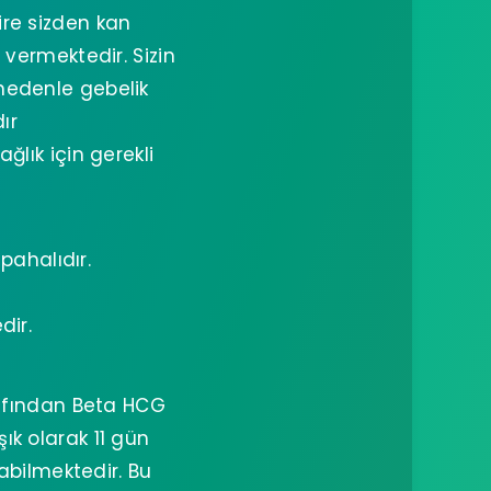
re sizden kan
vermektedir. Sizin
nedenle gebelik
ır
ğlık için gerekli
 pahalıdır.
dir.
rafından Beta HCG
k olarak 11 gün
bilmektedir. Bu