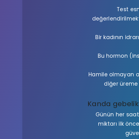
Test es
değerlendirilmekt
Bir kadının idra
Bu hormon (ins
Hamile olmayan an
diğer üreme 
Kanda gebelik
Günün her saat
miktarı ilk önc
güven