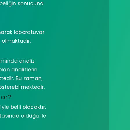
gebeliğin sonucuna
ınarak laboratuvar
i olmaktadır.
amında analiz
lan analizlerin
tedir. Bu zaman,
österebilmektedir.
kar?
e belli olacaktır.
tasında olduğu ile