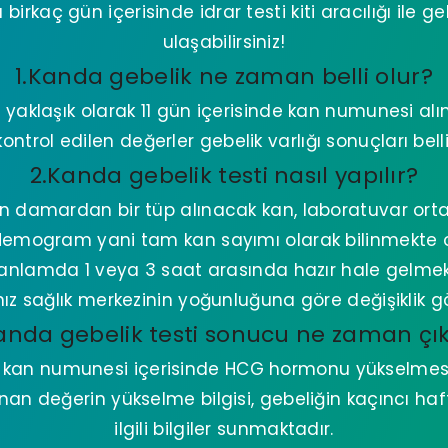
rkaç gün içerisinde idrar testi kiti aracılığı ile 
ulaşabilirsiniz!
1.Kanda gebelik ne zaman belli olur?
yaklaşık olarak 11 gün içerisinde kan numunesi al
ntrol edilen değerler gebelik varlığı sonuçları bell
2.Kanda gebelik testi nasıl yapılır?
n damardan bir tüp alınacak kan, laboratuvar ort
Hemogram yani tam kan sayımı olarak bilinmekte o
 anlamda 1 veya 3 saat arasında hazır hale gelmek
nız sağlık merkezinin yoğunluğuna göre değişiklik g
anda gebelik testi sonucu ne zaman çı
 kan numunesi içerisinde HCG hormonu yükselmesiyl
nan değerin yükselme bilgisi, gebeliğin kaçıncı haf
ilgili bilgiler sunmaktadır.