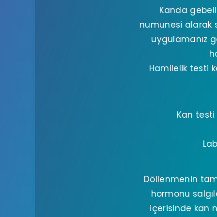
Kanda gebeli
numunesi alarak s
uygulamanız ge
h
Hamilelik testi 
Kan testi 
Lab
Döllenmenin tam 
hormonu salgıl
içerisinde kan