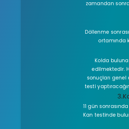
zamandan sonra bi
Döllenme sonrası 
ortamında ko
Kolda buluna
edilmektedir. 
sonuçları genel
testi yaptıracağı
3.K
11 gün sonrasında
Kan testinde bulu