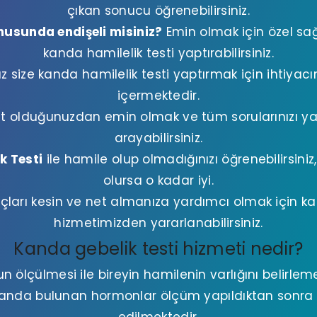
çıkan sonucu öğrenebilirsiniz.
usunda endişeli misiniz?
Emin olmak için özel s
kanda hamilelik testi yaptırabilirsiniz.
size kanda hamilelik testi yaptırmak için ihtiyacın
içermektedir.
t olduğunuzdan emin olmak ve tüm sorularınızı yan
arayabilirsiniz.
k Testi
ile hamile olup olmadığınızı öğrenebilirsini
olursa o kadar iyi.
arı kesin ve net almanıza yardımcı olmak için ka
hizmetimizden yararlanabilirsiniz.
Kanda gebelik testi hizmeti nedir?
 ölçülmesi ile bireyin hamilenin varlığını belirlem
 Kanda bulunan hormonlar ölçüm yapıldıktan sonra