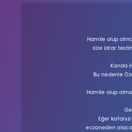
Hamile olup olma
size idrar test
Kanda Ha
Bu nedenle Öze
Hamile olup olmad
Ge
Eğer kafanız
eczaneden alacağı